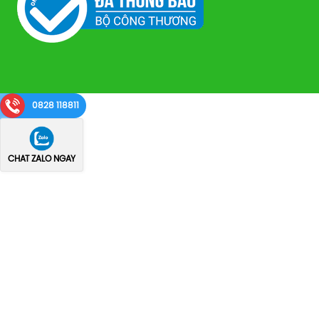
0828 118811
CHAT ZALO NGAY