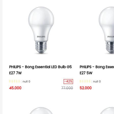
PHILIPS - Bóng Essential LED Bulb G5
PHILIPS - Bóng Esse
E27 7W
E27 5W
-42%
null
0
null
0
45.000
77.000
52.000