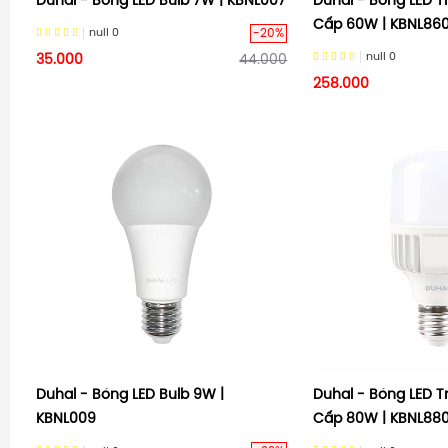
Duhal - Bóng LED Bulb 7W | KBNL007
Duhal - Bóng LED 
Cấp 60W | KBNL86
-20%
null
0
null
0
35.000
44.000
258.000
Duhal - Bóng LED Bulb 9W |
Duhal - Bóng LED 
KBNL009
Cấp 80W | KBNL88