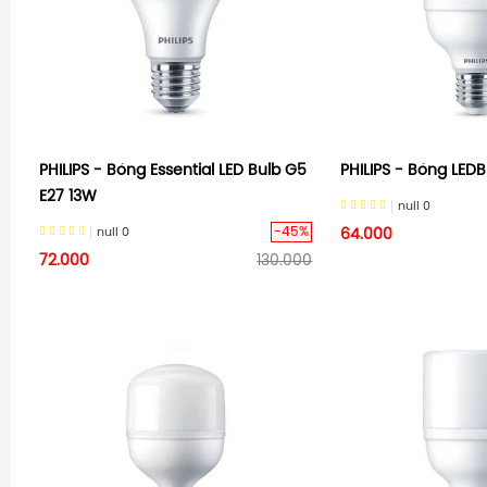
PHILIPS - Bóng Essential LED Bulb G5
PHILIPS - Bóng LEDB
E27 13W
null
0
-45%
null
0
64.000
72.000
130.000