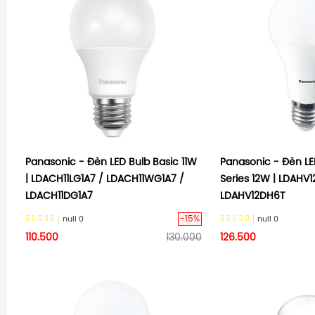
Panasonic - Đèn LED Bulb Basic 11W
Panasonic - Đèn LE
| LDACH11LG1A7 / LDACH11WG1A7 /
Series 12W | LDAHV1
LDACH11DG1A7
LDAHV12DH6T
-15%
null
0
null
0
110.500
130.000
126.500