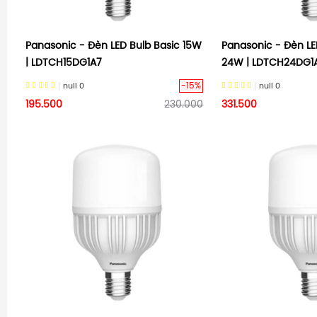
Panasonic - Đèn LED Bulb Basic 15W
Panasonic - Đèn LE
| LDTCH15DG1A7
24W | LDTCH24DG1
-15%
null
0
null
0
195.500
230.000
331.500