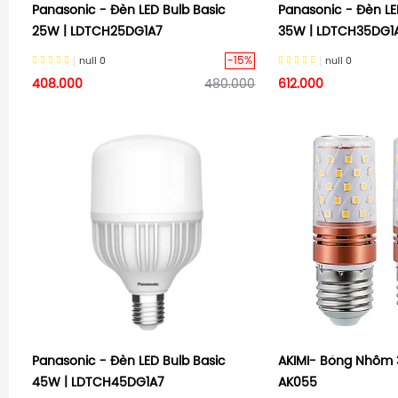
Panasonic - Đèn LED Bulb Basic
Panasonic - Đèn LE
25W | LDTCH25DG1A7
35W | LDTCH35DG1
-15%
null
0
null
0
408.000
480.000
612.000
Panasonic - Đèn LED Bulb Basic
AKIMI- Bóng Nhôm 3
45W | LDTCH45DG1A7
AK055