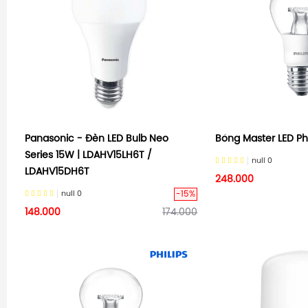
Panasonic - Đèn LED Bulb Neo
Bóng Master LED Ph
Series 15W | LDAHV15LH6T /
null
0
LDAHV15DH6T
248.000
-15%
null
0
148.000
174.000