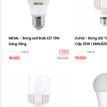
MEVAL - Bóng Led Bulb E27 13W
Duhal - Bóng LED 
Sáng Vàng
Cấp 20W | KBNL820
-59%
null
0
null
0
38.000
92.000
78.000