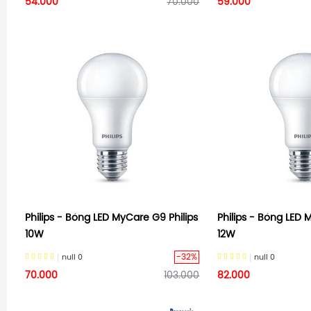
54.000
70.000
59.000
Philips - Bóng LED MyCare G9 Philips
Philips - Bóng LED 
10W
12W
-32%
null
0
null
0
70.000
103.000
82.000