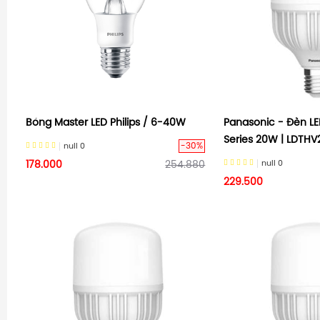
Bóng Master LED Philips / 6-40W
Panasonic - Đèn LE
Series 20W | LDTH
-30%
null
0
null
0
178.000
254.880
229.500