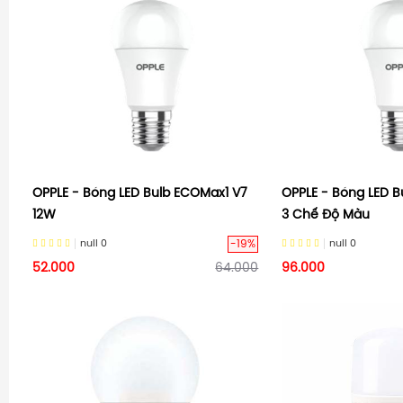
OPPLE - Bóng LED Bulb ECOMax1 V7
OPPLE - Bóng LED 
12W
3 Chế Độ Màu
-19%
null
0
null
0
52.000
64.000
96.000