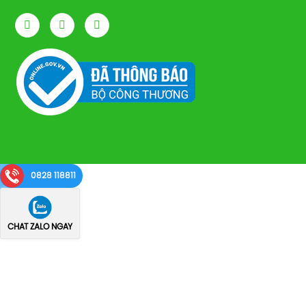
0828 118811
CHAT ZALO NGAY