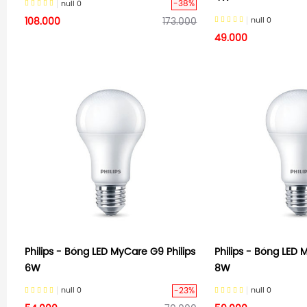
-38%
null
0
null
0
108.000
173.000
49.000
Philips - Bóng LED MyCare G9 Philips
Philips - Bóng LED 
6W
8W
-23%
null
0
null
0