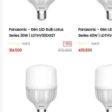
Panasonic - Đèn LED Bulb Lotus
Panasonic - Đèn LE
Series 30W | LDTHV30DG2T
Series 40W | LDTH
-15%
null
0
null
0
314.500
370.000
433.500