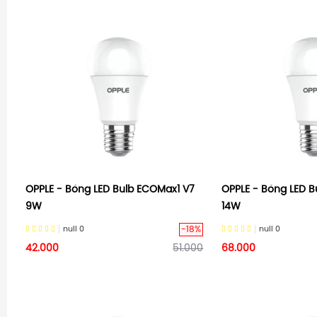
OPPLE - Bóng LED Bulb ECOMax1 V7
OPPLE - Bóng LED B
9W
14W
-18%
null
0
null
0
42.000
51.000
68.000