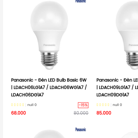
Panasonic - Đèn LED Bulb Basic 6W
Panasonic - Đèn LE
| LDACH06LG1A7 / LDACH06WG1A7 /
| LDACH09LG1A7 / 
LDACH06DG1A7
LDACH09DG1A7
-15%
null
0
null
0
68.000
80.000
85.000