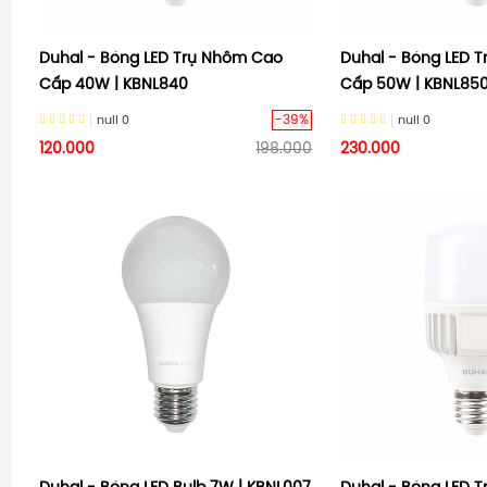
Duhal - Bóng LED Trụ Nhôm Cao
Duhal - Bóng LED 
Cấp 40W | KBNL840
Cấp 50W | KBNL85
-39%
null
0
null
0
120.000
198.000
230.000