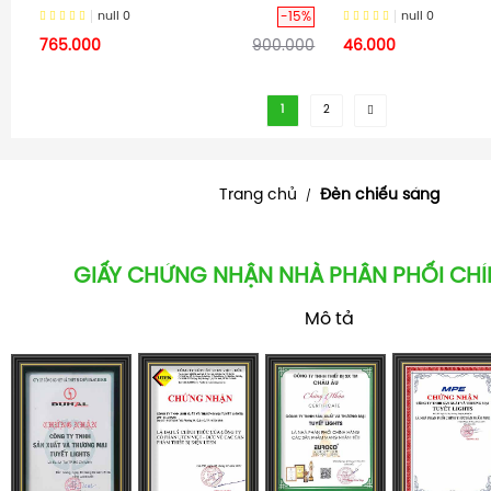
-15%
null
0
null
0
765.000
900.000
46.000
1
2
Trang chủ
Đèn chiếu sáng
/
GIẤY CHỨNG NHẬN NHÀ PHÂN PHỐI CH
Mô tả