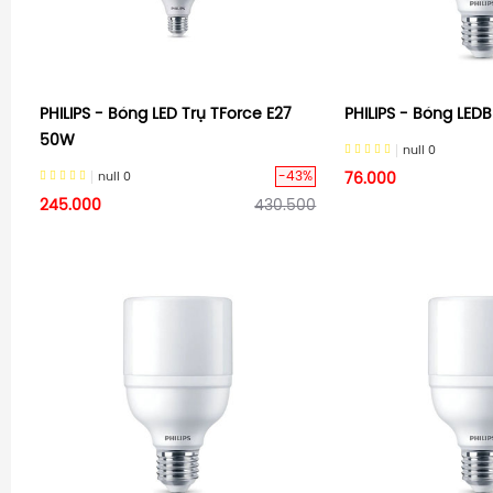
PHILIPS - Bóng LED Trụ TForce E27
PHILIPS - Bóng LEDB
50W
null
0
-43%
null
0
76.000
245.000
430.500