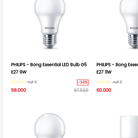
PHILIPS - Bóng Essential LED Bulb G5
PHILIPS - Bóng Esse
E27 9W
E27 11W
-34%
null
0
null
0
58.000
87.500
60.000