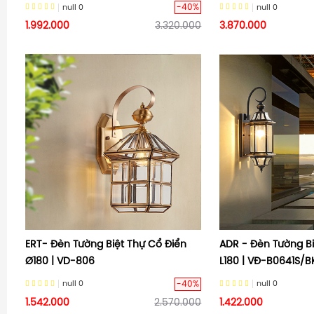
-40%
null
0
null
0
1.992.000
3.320.000
3.870.000
ERT- Đèn Tường Biệt Thự Cổ Điển
ADR - Đèn Tường Bi
Ø180 | VD-806
L180 | VĐ-B0641S/B
-40%
null
0
null
0
1.542.000
2.570.000
1.422.000