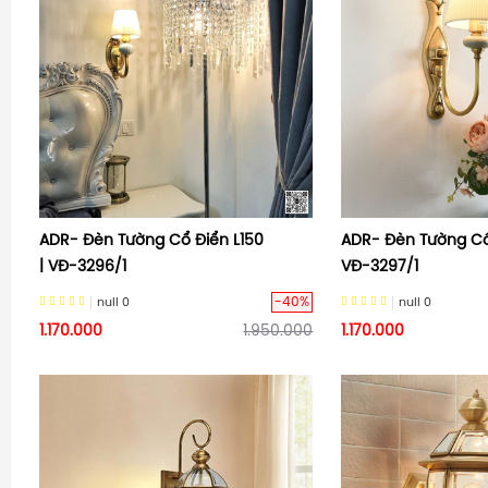
ADR- Đèn Tường Cổ Điển L150
ADR- Đèn Tường Cổ 
| VĐ-3296/1
VĐ-3297/1
-40%
null
0
null
0
1.170.000
1.950.000
1.170.000