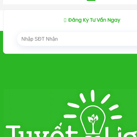
Đăng Ký Tư Vấn Ngay
Trang chủ
ĐÈN TRANG TRÍ
ĐÈN ĐỒNG CAO
/
/