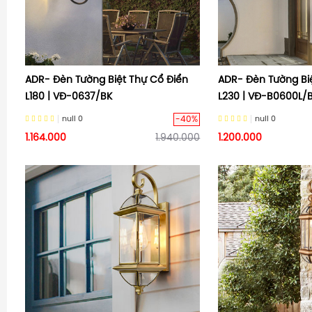
ADR- Đèn Tường Biệt Thự Cổ Điển
ADR- Đèn Tường Bi
L180 | VĐ-0637/BK
L230 | VĐ-B0600L/
-40%
null
0
null
0
1.164.000
1.940.000
1.200.000