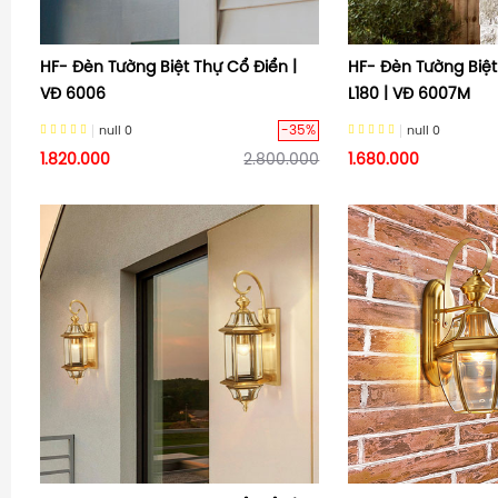
HF- Đèn Tường Biệt Thự Cổ Điển |
HF- Đèn Tường Biệt
VĐ 6006
L180 | VĐ 6007M
-35%
null
0
null
0
1.820.000
2.800.000
1.680.000