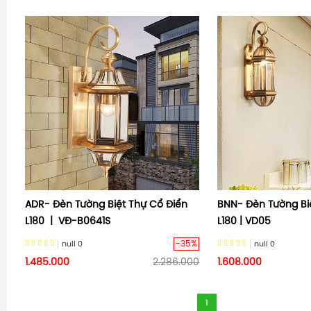
ADR- Đèn Tường Biệt Thự Cổ Điển
BNN- Đèn Tường Bi
L180 | VĐ-B0641S
L180 | VD05
-35%
null
0
null
0
1.485.000
2.286.000
1.608.000
1