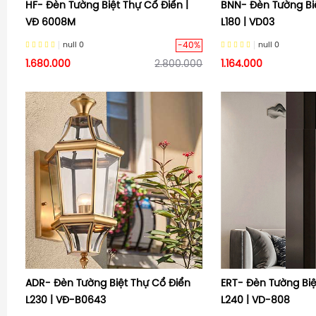
HF- Đèn Tường Biệt Thự Cổ Điển |
BNN- Đèn Tường Bi
VĐ 6008M
L180 | VD03
-40%
null
0
null
0
1.680.000
2.800.000
1.164.000
ADR- Đèn Tường Biệt Thự Cổ Điển
ERT- Đèn Tường Biệ
L230 | VĐ-B0643
L240 | VD-808