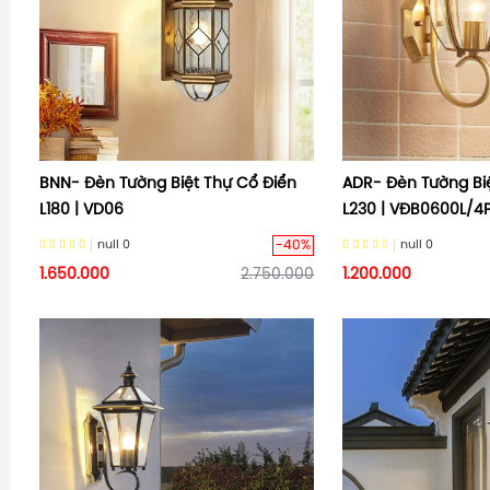
BNN- Đèn Tường Biệt Thự Cổ Điển
ADR- Đèn Tường Bi
L180 | VD06
L230 | VĐB0600L/4
-40%
null
0
null
0
1.650.000
2.750.000
1.200.000