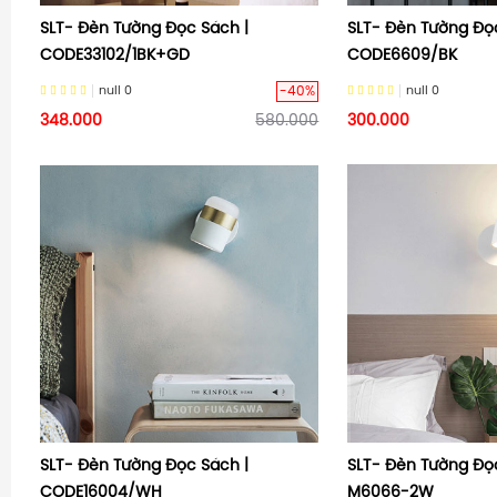
SLT- Đèn Tường Đọc Sách |
SLT- Đèn Tường Đọ
CODE33102/1BK+GD
CODE6609/BK
-40%
null
0
null
0
348.000
580.000
300.000
SLT- Đèn Tường Đọc Sách |
SLT- Đèn Tường Đọ
CODE16004/WH
M6066-2W