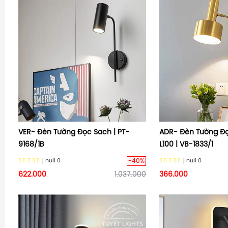
VER- Đèn Tường Đọc Sách | PT-
ADR- Đèn Tường Đọ
9168/1B
L100 | VB-1833/1
-40%
null
0
null
0
622.000
1.037.000
366.000