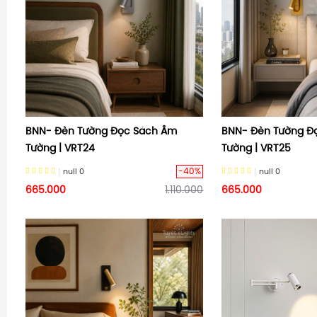
BNN- Đèn Tường Đọc Sách Âm
BNN- Đèn Tường Đ
Tường | VRT24
Tường | VRT25
-40%
null
0
null
0
665.000
1.110.000
665.000