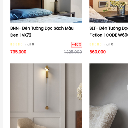
BNN- Đèn Tường Đọc Sách Màu
SLT- Đèn Tường Đọ
Đen | VK72
Fiction | CODE W6
-40%
null
0
null
0
795.000
1.325.000
660.000