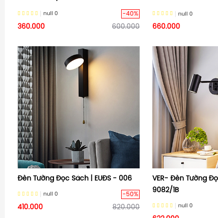
-40%
null
0
null
0
360.000
600.000
660.000
Đèn Tường Đọc Sách | EUĐS - 006
VER- Đèn Tường Đọ
9082/1B
-50%
null
0
null
0
410.000
820.000