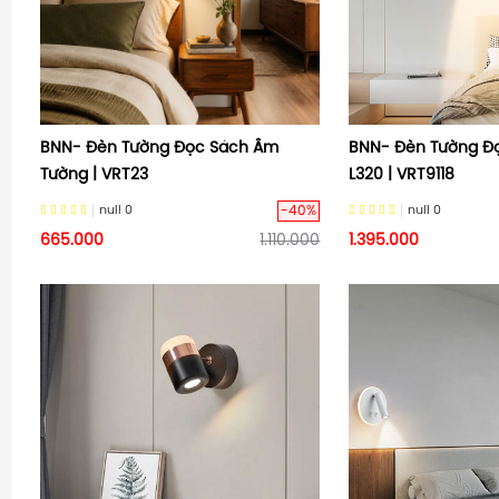
BNN- Đèn Tường Đọc Sách Âm
BNN- Đèn Tường Đ
Tường | VRT23
L320 | VRT9118
-40%
null
0
null
0
665.000
1.110.000
1.395.000