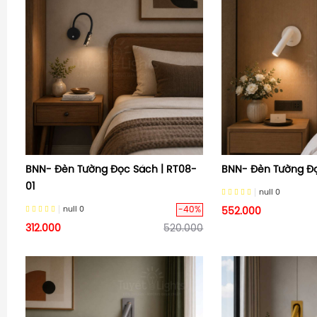
BNN- Đèn Tường Đọc Sách | RT08-
BNN- Đèn Tường Đọ
01
null
0
-40%
null
0
552.000
312.000
520.000