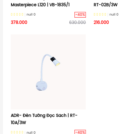
Masterpiece L120 | VB-1835/1
RT-02B/3W
-40%
null
0
null
0
378.000
630.000
216.000
ADR- Đèn Tường Đọc Sách | RT-
10A/3W
-40%
null
0