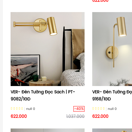
622.000
VER- Đèn Tường Đọc Sách | PT-
VER- Đèn Tường Đọ
9082/1GD
9168/1GD
-40%
null
0
null
0
622.000
1.037.000
622.000