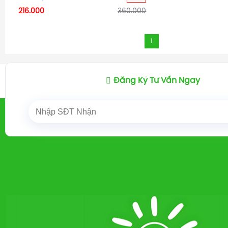
216.000
360.000
1
Đăng Ký Tư Vấn Ngay
Trang chủ
ĐÈN TRANG TRÍ
/