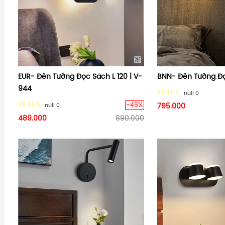
EUR- Đèn Tường Đọc Sách L 120 | V-
BNN- Đèn Tường Đọ
944
null
0
-45%
null
0
795.000
489.000
890.000