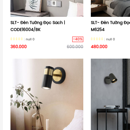
SLT- Đèn Tường Đọc Sách |
SLT- Đèn Tường Đọ
CODE16004/BK
M6254
-40%
null
0
null
0
360.000
600.000
480.000