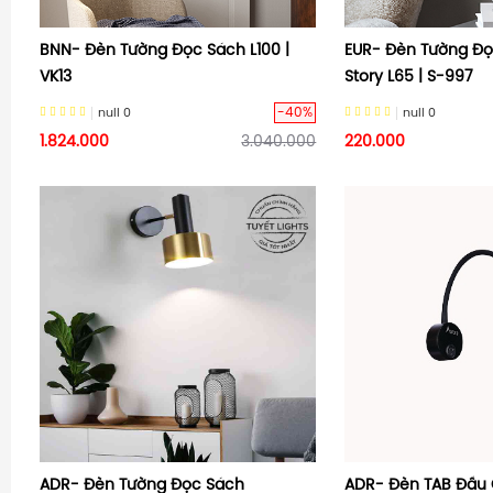
BNN- Đèn Tường Đọc Sách L100 |
EUR- Đèn Tường Đọ
VK13
Story L65 | S-997
-40%
null
0
null
0
1.824.000
3.040.000
220.000
ADR- Đèn Tường Đọc Sách
ADR- Đèn TAB Đầu 