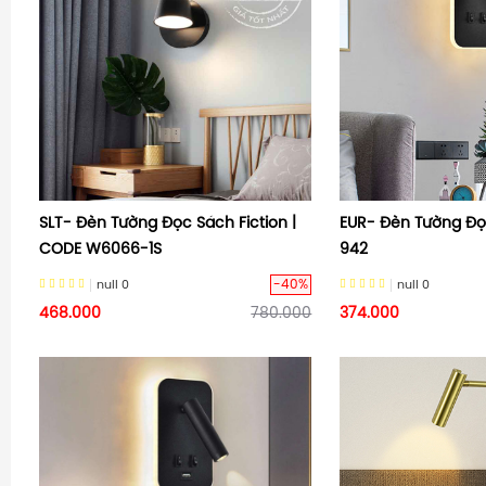
SLT- Đèn Tường Đọc Sách Fiction |
EUR- Đèn Tường Đọc
CODE W6066-1S
942
-40%
null
0
null
0
468.000
780.000
374.000