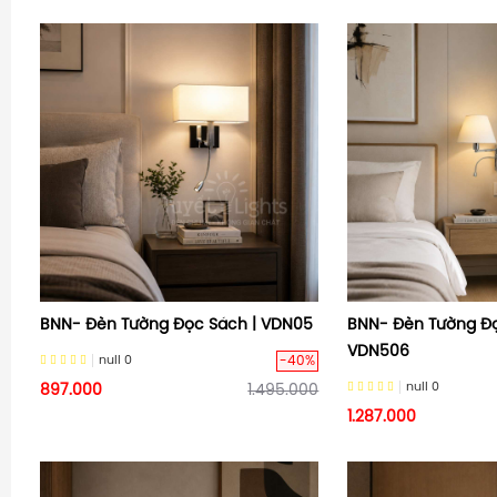
BNN- Đèn Tường Đọc Sách | VDN05
BNN- Đèn Tường Đọ
VDN506
-40%
null
0
null
0
897.000
1.495.000
1.287.000