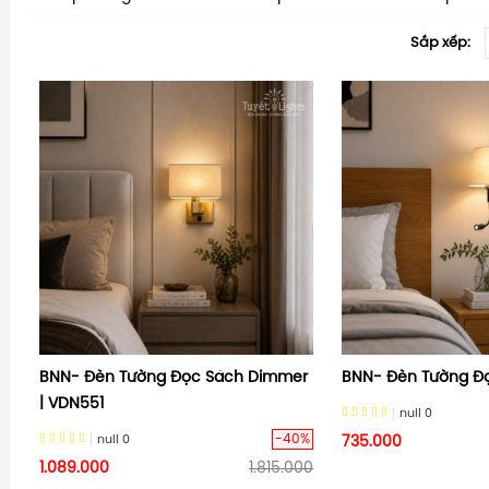
Sắp xếp:
BNN- Đèn Tường Đọc Sách Dimmer
BNN- Đèn Tường Đ
| VDN551
null
0
-40%
null
0
735.000
1.089.000
1.815.000