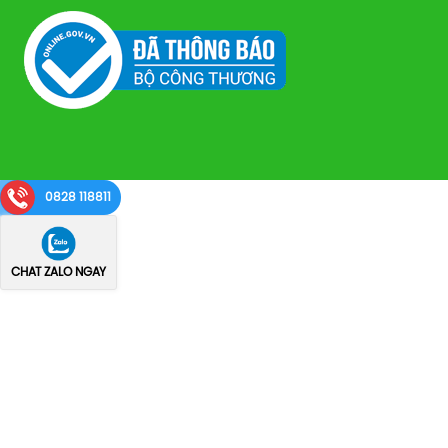
0828 118811
CHAT ZALO NGAY