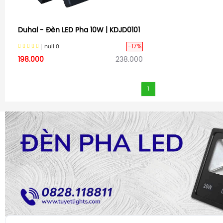
Duhal - Đèn LED Pha 10W | KDJD0101
-17%
null
0
198.000
238.000
1