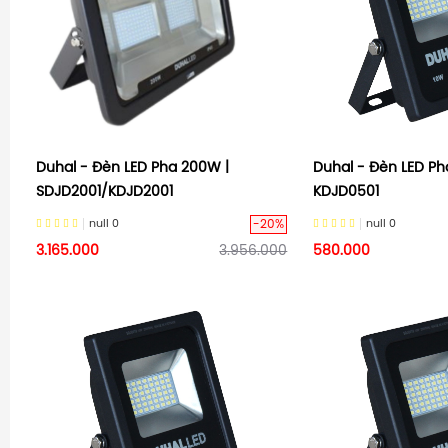
Duhal - Đèn LED Pha 200W |
Duhal - Đèn LED Ph
SDJD2001/KDJD2001
KDJD0501
-20%
null
0
null
0
3.165.000
3.956.000
580.000