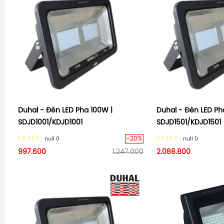
Duhal - Đèn LED Pha 100W |
Duhal - Đèn LED Ph
SDJD1001/KDJD1001
SDJD1501/KDJD1501
-20%
null
0
null
0
997.600
1.247.000
2.088.800