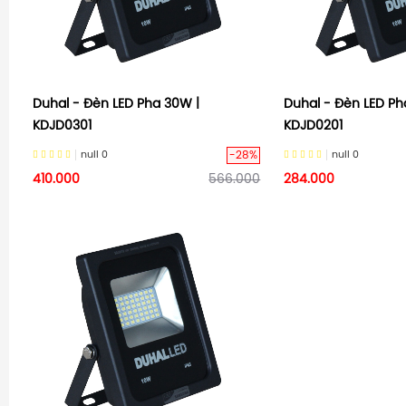
Duhal - Đèn LED Pha 30W |
Duhal - Đèn LED Ph
KDJD0301
KDJD0201
-28%
null
0
null
0
410.000
566.000
284.000