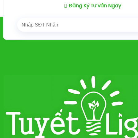
Đăng Ký Tư Vấn Ngay
Trang chủ
ĐÈN SÂN VƯỜN
ĐÈN PHA LE
/
/