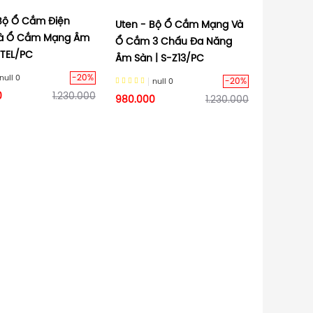
 Bộ Ổ Cắm Điện
Uten - Bộ Ổ Cắm Mạng Và
Và Ổ Cắm Mạng Âm
Ổ Cắm 3 Chấu Đa Năng
-TEL/PC
Âm Sàn | S-Z13/PC
-20%
null
0
-20%
null
0
0
1.230.000
980.000
1.230.000