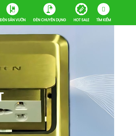
ĐÈN SÂN VƯỜN
ĐÈN CHUYÊN DỤNG
HOT SALE
TÌM KIẾM
T