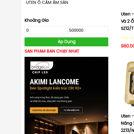
UTEN Ổ CẮM ÂM SÀN
Uten 
Khoảng Giá
Và 2 
SZ12/
Áp Dụng
980.0
SẢN PHẨM BÁN CHẠY NHẤT
Uten 
Năng 
2Z13/