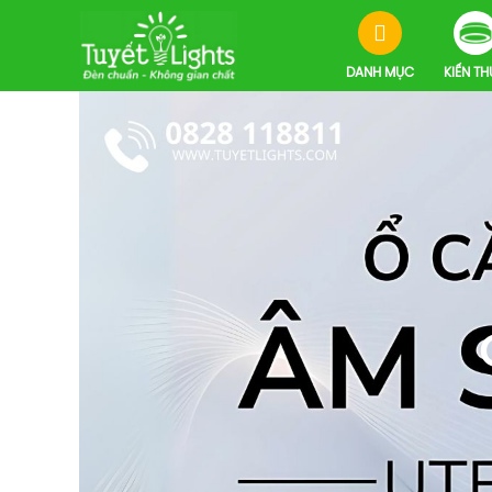
DANH MỤC
KIẾN T