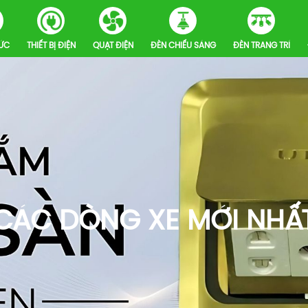
HỨC
THIẾT BỊ ĐIỆN
QUẠT ĐIỆN
ĐÈN CHIẾU SÁNG
ĐÈN TRANG TRÍ
CÁC DÒNG XE MỚI NHẤ