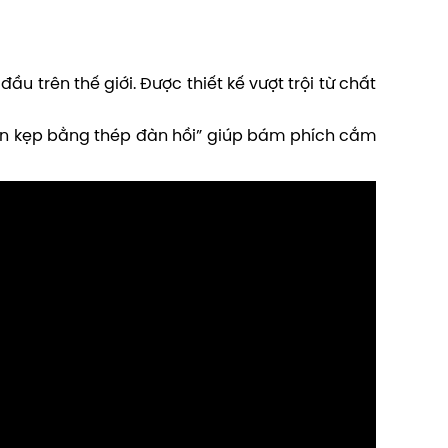
 trên thế giới. Được thiết kế vượt trội từ chất
hân kẹp bằng thép đàn hồi” giúp bám phích cắm