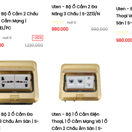
Uten - Bộ Ổ Cắm 2 Đa
Uten -
Năng 3 Chấu | S-2Z13/N
- Bộ Ổ Cắm 2 Chấu
Thoại 
Ổ Cắm Mạng |
null
0
Sàn | S
TEL/PC
980.000
980.000
-20%
null
0
980.00
00
1.230.000
- Bộ 2 Ổ Cắm Đa
Uten - Bộ 1 Ổ Cắm Điện
3 Chấu Âm Sàn | S-
Thoại, 1 Ổ Cắm Mạng Và 1 Ổ
N
Cắm 2 Chấu Âm Sàn | S-