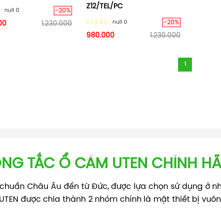
Z12/TEL/PC
-20%
null
0
-20%
null
0
00
1.230.000
980.000
1.230.000
1
NG TẮC Ổ CÁM UTEN CHÍNH H
 - chuẩn Châu Âu đến từ Đức, được lựa chọn sử dụng ở n
UTEN được chia thành 2 nhóm chính là mặt thiết bị vuôn