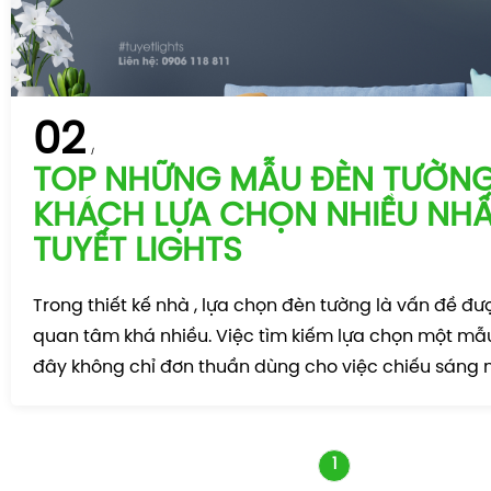
02
TOP NHỮNG MẪU ĐÈN TƯỜN
KHÁCH LỰA CHỌN NHIỀU NHẤ
TUYẾT LIGHTS
Trong thiết kế nhà , lựa chọn đèn tường là vấn đề đ
quan tâm khá nhiều. Việc tìm kiếm lựa chọn một mẫ
đây không chỉ đơn thuần dùng cho việc chiếu sáng
1