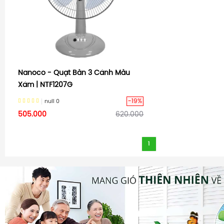
Nanoco - Quạt Bàn 3 Cánh Màu
Xám | NTF1207G
-19%
null
0
505.000
620.000
1