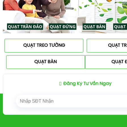
QUẠT TREO TƯỜNG
QUẠT T
QUẠT BÀN
QUẠT 
Đăng Ký Tư Vấn Ngay
Trang chủ
QUẠT ĐIỆN
QUẠT BÀN
/
/