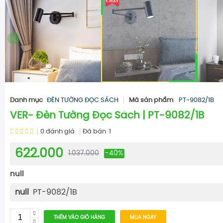
Danh mục
ĐÈN TƯỜNG ĐỌC SÁCH
Mã sản phẩm
PT-9082/1B
VER- Đèn Tường Đọc Sách | PT-9082/1B
0
đánh giá
Đã bán
1
622.000
1.037.000
-40%
null
null
PT-9082/1B
THÊM VÀO GIỎ HÀNG
MUA NGAY