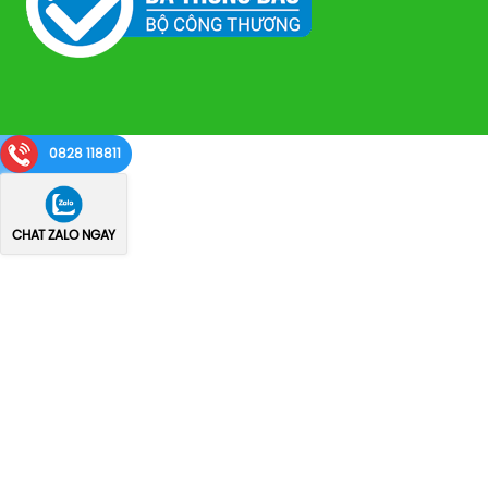
0828 118811
CHAT ZALO NGAY