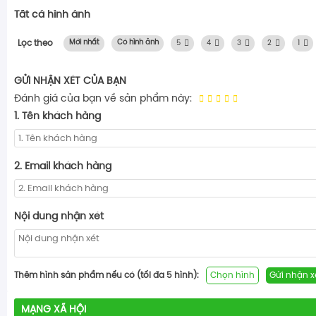
Tất cả hình ảnh
Lọc theo
Mới nhất
Có hình ảnh
5
4
3
2
1
GỬI NHẬN XÉT CỦA BẠN
Đánh giá của bạn về sản phẩm này:
1. Tên khách hàng
2. Email khách hàng
Nội dung nhận xét
Thêm hình sản phẩm nếu có (tối đa 5 hình):
Chọn hình
Gửi nhận x
MẠNG XÃ HỘI