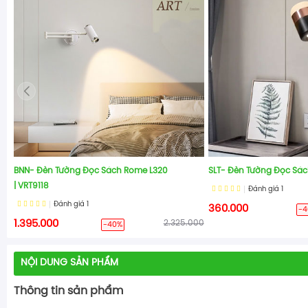
BNN- Đèn Tường Đọc Sách Rome L320
SLT- Đèn Tường Đọc Sác
| VRT9118
Đánh giá
1
Đánh giá
1
360.000
-4
1.395.000
2.325.000
-40%
NỘI DUNG SẢN PHẨM
Thông tin sản phẩm