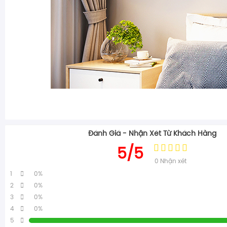
Đánh Giá - Nhận Xét Từ Khách Hàng
5/5
0
Nhận xét
1
0%
2
0%
3
0%
4
0%
5