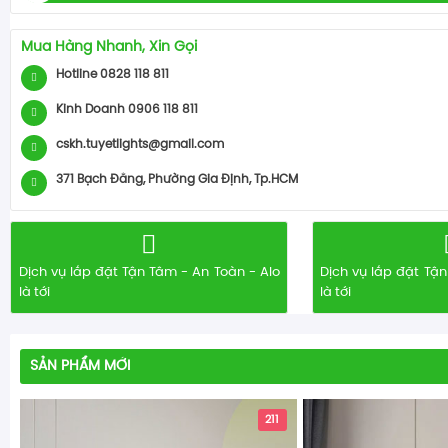
Mua Hàng Nhanh, Xin Gọi
Hotline 0828 118 811
Kinh Doanh 0906 118 811
cskh.tuyetlights@gmail.com
371 Bạch Đằng, Phường Gia Định, Tp.HCM
Dịch vụ lắp đặt Tận Tâm - An Toàn - Alo
Dịch vụ lắp đặt Tận
là tới
là tới
SẢN PHẨM MỚI
211