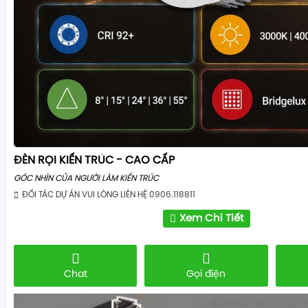
ĐÈN RỌI KIẾN TRÚC - CAO CẤP
GÓC NHÌN CỦA NGƯỜI LÀM KIẾN TRÚC
ĐỐI TÁC DỰ ÁN VUI LÒNG LIÊN HỆ 0906.118811
Xem Chi Tiết
Chat
Gọi điện