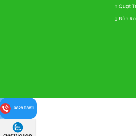
Quạt T
Đèn Rọ
0828 118811