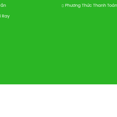
rần
Phương Thức Thanh Toá
i Ray