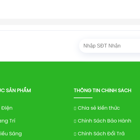
Trang chủ
Đèn chiếu sáng
ĐÈN ÂM TRẦN
Âm Trần MPE
/
/
/
C SẢN PHẨM
THÔNG TIN CHÍNH SÁCH
ị Điện
Chia sẻ kiến thức
ang Trí
Chính Sách Bảo Hành
iếu Sáng
Chính Sách Đổi Trả