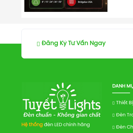
Đăng Ký Tư Vấn Ngay
DANH MỤ
Thiết B
Đèn Tr
Hệ thống
đèn LED chính hãng
Đèn Ch