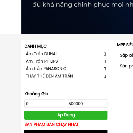
MPE SIÊ
DANH MỤC
Âm Trần DUHAL
Sắp x
Âm Trần PHILIPS
Sản p
Âm trần PANASONIC
THAY THẾ ĐÈN ÂM TRẦN
Khoảng Giá
Áp Dụng
SẢN PHẨM BÁN CHẠY NHẤT