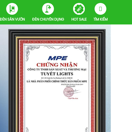
ĐÈN SÂN VƯỜN
ĐÈN CHUYÊN DỤNG
HOT SALE
TÌM KIẾM