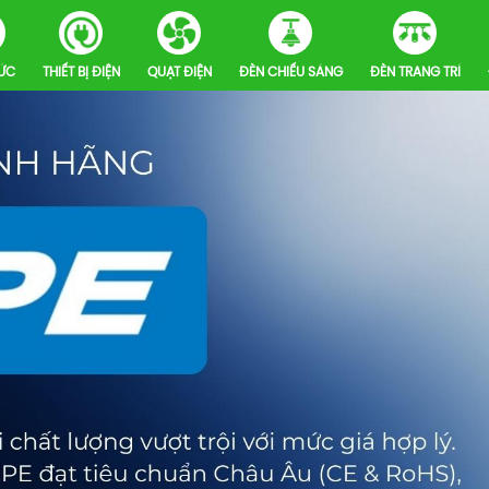
HỨC
THIẾT BỊ ĐIỆN
QUẠT ĐIỆN
ĐÈN CHIẾU SÁNG
ĐÈN TRANG TRÍ