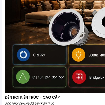
ĐÈN RỌI KIẾN TRÚC - CAO CẤP
GÓC NHÌN CỦA NGƯỜI LÀM KIẾN TRÚC