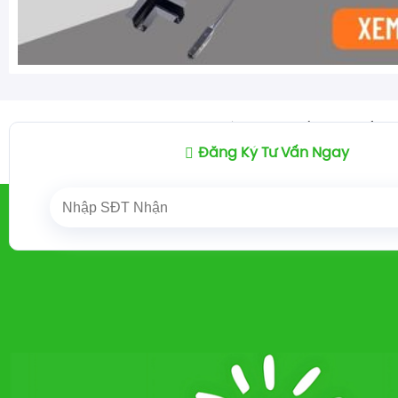
Trang chủ
Đèn chiếu sáng
BÓNG LED BÚP T
/
/
Đăng Ký Tư Vấn Ngay
LED BÚP PHILIPS + PANASONIC