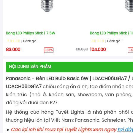
Bóng LED Philips Stick / 7.5W
Bóng LED Philips Stick / 
Đánh giá
1
Đánh giá
1
83.000
131.000
104.000
-37%
-
NỘI DUNG SẢN PHẨM
Panasonic - Đèn LED Bulb Basic 6W | LDACH06LG1A7 
LDACH06DG1A7
chiếu sáng ổn định, tạo điểm nhấn ch
kiến trúc (nhà ở, khách sạn, showroom, văn phòng, 
dàng với đuôi đèn E27.
Hệ thống cửa hàng Tuyết Lights là nhà phân phối 
thương hiệu lớn tại Việt Nam: Panasonic, Schneider, Phil
►
Các lợi ích khi mua tại Tuyết Lights xem ngay
tại đâ