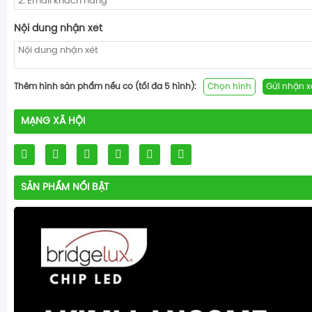
Nội dung nhận xét
Thêm hình sản phẩm nếu có (tối đa 5 hình):
Chọn hình
Gửi nhận x
MẠNG XÃ HỘI
SẢN PHẨM NỔI BẬT