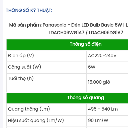
THÔNG SỐ KỸ THUẬT:
Mã sản phẩm: Panasonic - Đèn LED Bulb Basic 6W |
LDACH06WG1A7 / LDACH06DG1A7
Thông số điện
Điện áp (V)
AC220
Công suất (W)
6W
Tuổi thọ (h)
15.000 giờ
Thông số quang
Quang thông (Lm)
495 - 540 Lm
Hiệu suất quang (Lm/W)
90 Lm/W