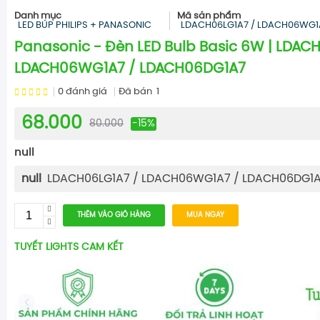
Danh mục
Mã sản phẩm
LED BÚP PHILIPS + PANASONIC
LDACH06LG1A7 / LDACH06WG1
Panasonic - Đèn LED Bulb Basic 6W | LDAC
LDACH06WG1A7 / LDACH06DG1A7
0
đánh giá
Đã bán
1
68.000
80.000
-15%
null
null
LDACH06LG1A7 / LDACH06WG1A7 / LDACH06DG1
THÊM VÀO GIỎ HÀNG
MUA NGAY
TUYẾT LIGHTS CAM KẾT