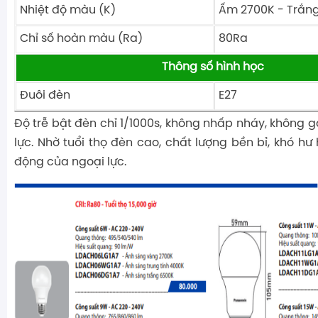
Nhiệt độ màu (K)
Ấm 2700K - Trắn
Chỉ số hoàn màu (Ra)
80Ra
Thông số hình học
Đuôi đèn
E27
Độ trễ bật đèn chỉ 1/1000s, không nhấp nháy, không 
lực. Nhờ tuổi thọ đèn cao, chất lượng bền bỉ, khó h
động của ngoại lực.