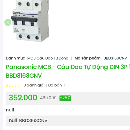
Danh mục
MCB Cầu Dao Tự Động
Mã sản phẩm
BBD3163CNV
Panasonic MCB - Cầu Dao Tự Động DIN 3P 1
BBD3163CNV
0
đánh giá
Đã bán
1
352.000
469.000
-25%
null
null
BBD3163CNV