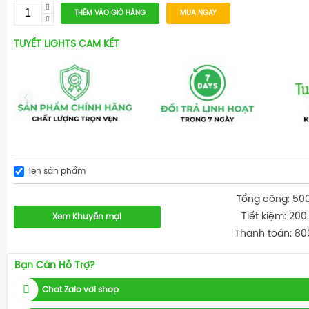
THÊM VÀO GIỎ HÀNG
MUA NGAY
TUYẾT LIGHTS CAM KẾT
Tên sản phẩm
Tổng cộng: 50
Tiết kiệm: 200
Xem Khuyến mại
Thanh toán: 80
Bạn Cần Hỗ Trợ?
Chat Zalo với shop