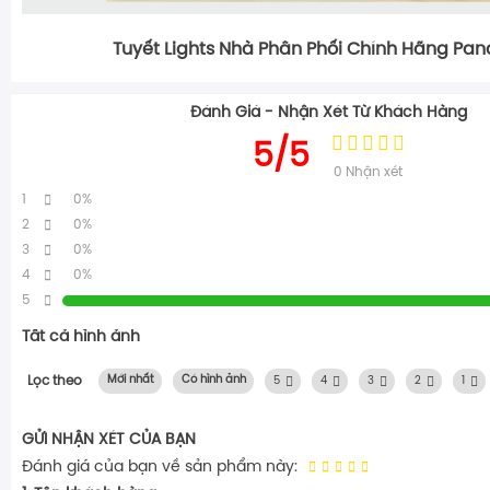
Tuyết Lights Nhà Phân Phối Chính Hãng Pan
Đánh Giá - Nhận Xét Từ Khách Hàng
5/5
0
Nhận xét
1
0%
2
0%
3
0%
4
0%
5
Tất cả hình ảnh
Lọc theo
Mới nhất
Có hình ảnh
5
4
3
2
1
GỬI NHẬN XÉT CỦA BẠN
Đánh giá của bạn về sản phẩm này: