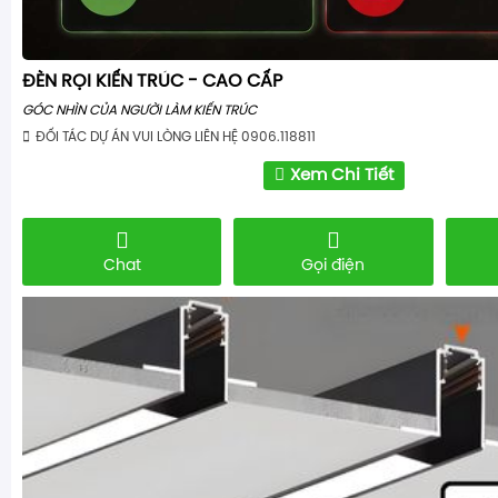
ĐÈN RỌI KIẾN TRÚC - CAO CẤP
GÓC NHÌN CỦA NGƯỜI LÀM KIẾN TRÚC
ĐỐI TÁC DỰ ÁN VUI LÒNG LIÊN HỆ 0906.118811
Xem Chi Tiết
Chat
Gọi điện