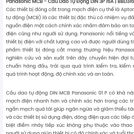
Panasonic MCB - Cầu Dao Tự Động DIN 3P 16A | BBD3
Các thiết bị đóng cắt trong mạch điện cụ thể là Apt
tự động (MCB) là các thiết bị đặc thù có nhiệm vụ 
nguồn điện một cách chính xác nhằm đảm bảo an to
điện cũng như người sử dụng. Panasonic nổi tiếng 
thiết bị điện với chất lượng cao và được người dùng t
phẩm thiết bị đóng cắt mang thương hiệu Panaso
nghiên cứu và sản xuất trên dây chuyền hiện đại t
chuẩn hàng đầu, trải qua quá trình kiểm tra, kiểm 
quá trình hoạt động, độ chính xác và an toàn.
Cầu dao tự động DIN MCB Panasonic 01 P có khả nă
mạch điện nhanh hơn và chính xác hơn trong các t
ngắn mạch quá tải giúp ngăn ngừa và giảm thiểu tác
và các thiết bị sử dụng điện, dòng điện qua các tiếp
biệt điểm nhảy tiếp xúc không phụ thuộc vào thao
người sử dụng giúp thiết bị có độ chính xác và tuổi th