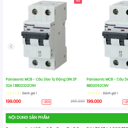
52
Panasonic MCB - Cầu Dao Tự Động DIN 2P
Panasonic MCB - Cầu Da
32A | BBD2322CNV
BBD2062CNV
Đánh giá
1
Đánh giá
1
199.000
265.000
199.000
-25%
-2
NỘI DUNG SẢN PHẨM