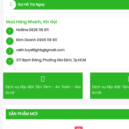
Gọi Hỗ Trợ Ngay
Mua Hàng Nhanh, Xin Gọi
Hotline 0828 118 811
Kinh Doanh 0906 118 811
cskh.tuyetlights@gmail.com
371 Bạch Đằng, Phường Gia Định, Tp.HCM
Dịch vụ lắp đặt Tận Tâm - An Toàn - Alo
Dịch vụ lắp đặt Tận
là tới
là tới
SẢN PHẨM MỚI