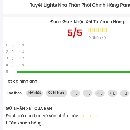
Tuyết Lights Nhà Phân Phối Chính Hãng Pan
Đánh Giá - Nhận Xét Từ Khách Hàng
5/5
0
Nhận xét
1
0%
2
0%
3
0%
4
0%
5
Tất cả hình ảnh
Lọc theo
Mới nhất
Có hình ảnh
5
4
3
2
1
GỬI NHẬN XÉT CỦA BẠN
Đánh giá của bạn về sản phẩm này:
1. Tên khách hàng