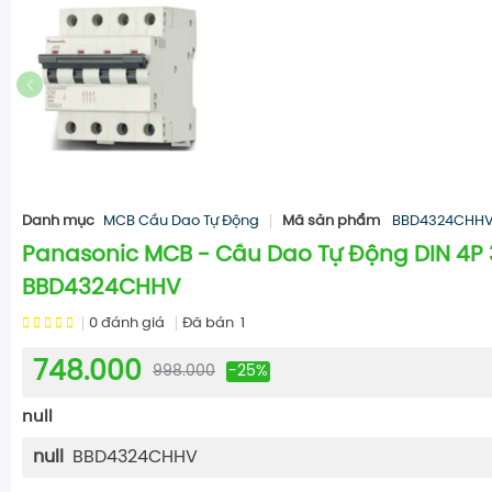
Danh mục
MCB Cầu Dao Tự Động
Mã sản phẩm
BBD4324CHH
Panasonic MCB - Cầu Dao Tự Động DIN 4P 
BBD4324CHHV
0
đánh giá
Đã bán
1
748.000
998.000
-25%
null
null
BBD4324CHHV