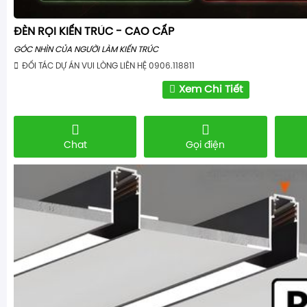
ĐÈN RỌI KIẾN TRÚC - CAO CẤP
GÓC NHÌN CỦA NGƯỜI LÀM KIẾN TRÚC
ĐỐI TÁC DỰ ÁN VUI LÒNG LIÊN HỆ 0906.118811
Xem Chi Tiết
Chat
Gọi điện