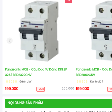
53
Panasonic MCB - Cầu Dao Tự Động DIN 2P
Panasonic MCB - Cầu Da
32A | BBD2322CNV
BBD2062CNV
Đánh giá
1
Đánh giá
1
199.000
265.000
199.000
-25%
-2
NỘI DUNG SẢN PHẨM