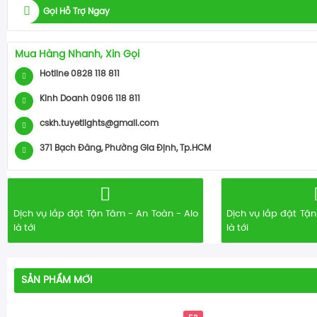
Gọi Hỗ Trợ Ngay
Mua Hàng Nhanh, Xin Gọi
Hotline 0828 118 811
Kinh Doanh 0906 118 811
cskh.tuyetlights@gmail.com
371 Bạch Đằng, Phường Gia Định, Tp.HCM
Dịch vụ lắp đặt Tận Tâm - An Toàn - Alo
Dịch vụ lắp đặt Tận
là tới
là tới
SẢN PHẨM MỚI