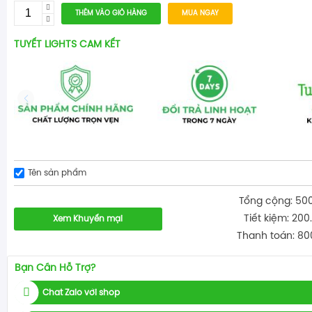
THÊM VÀO GIỎ HÀNG
MUA NGAY
TUYẾT LIGHTS CAM KẾT
Tên sản phẩm
Tổng cộng: 50
Tiết kiệm: 200
Xem Khuyến mại
Thanh toán: 80
Bạn Cần Hỗ Trợ?
Chat Zalo với shop