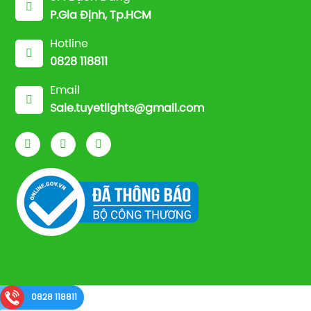
P.Gia Định, Tp.HCM
Hotline
0828 118811
Email
Sale.tuyetlights@gmail.com
0828 118811