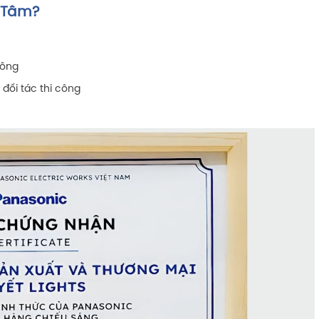
n Tâm?
công
đối tác thi công