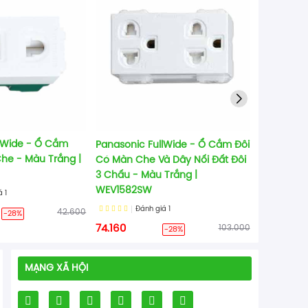
Đơn Có M
Đất - Màu
Đá
52.000
llWide - Ổ Cắm
Panasonic FullWide - Ổ Cắm Đôi
he - Màu Trắng |
Có Màn Che Và Dây Nối Đất Đôi
3 Chấu - Màu Trắng |
WEV1582SW
iá
1
Đánh giá
1
42.600
-28%
74.160
103.000
-28%
MẠNG XÃ HỘI