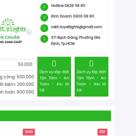
Hotline 0828 118 811
Kinh Doanh 0906 118 811
cskh.tuyetlights@gmail.com
371 Bạch Đằng, Phường Gia
Định, Tp.HCM
50.000
Dịch vụ lắp đặt
Dịch vụ lắp đặt
g cộng: 500.000
Tận Tâm - An
Tận Tâm - An
Toàn - Alo là
Toàn - Alo là
iết kiệm: 200.000
tới
tới
h toán: 800.000
Panasonic
1049
551