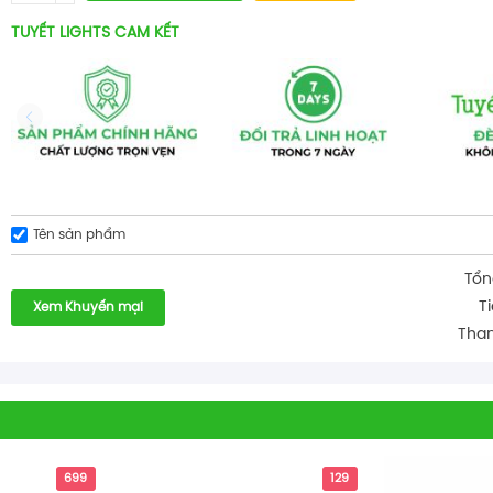
TUYẾT LIGHTS CAM KẾT
Tên sản phẩm
Tổn
T
Xem Khuyến mại
Than
699
129