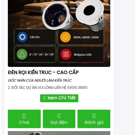
ĐÈN RỌI KIẾN TRÚC - CAO CẤP
GÓC NHÌN CỦA NGƯỜI LÀM KIẾN TRÚC
ĐỐI TÁC DỰ ÁN VUI LÒNG LIÊN HỆ 0906.118811
Xem Chi Tiết
Chat
Gọi điện
Đánh giá