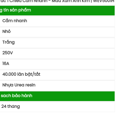
Tắc 1 Chiều Cắm Nhanh - Màu Xám Ánh Kim | WEV5001H
g tin sản phẩm
Cắm nhanh
Nhỏ
Trắng
250V
16A
40.000 lần bật/tắt
Nhựa Urea resin
 sách bảo hành
24 tháng