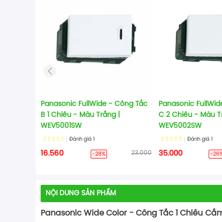
Panasonic FullWide - Công Tắc
Panasonic FullWid
B 1 Chiều - Màu Trắng |
C 2 Chiều - Màu T
WEV5001SW
WEV5002SW
Đánh giá
1
Đánh giá
1
16.560
23.000
35.000
-28%
-26
NỘI DUNG SẢN PHẨM
Panasonic Wide Color - Công Tắc 1 Chiều C