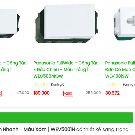
e - Công Tắc
Panasonic FullWide - Công Tắc
Panasonic Fu
rắng |
E Đảo Chiều - Màu Trắng |
Đơn Có Màn C
WEG5004KSW
WEV1081SW
Đánh giá
1
Đánh g
47.000
189.000
255.000
30.672
%
-26%
ắm Nhanh - Màu Xám | WEV5001H
có thiết kế sang trọng –