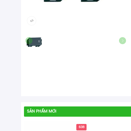
SẢN PHẨM MỚI
638