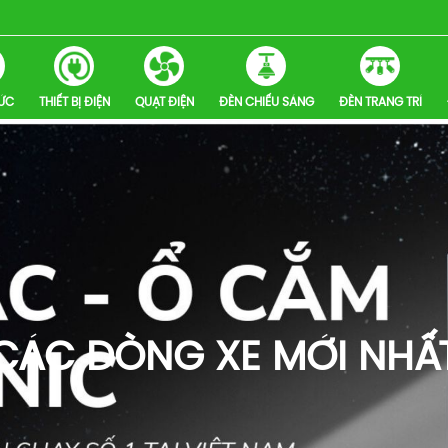
HỨC
THIẾT BỊ ĐIỆN
QUẠT ĐIỆN
ĐÈN CHIẾU SÁNG
ĐÈN TRANG TRÍ
CÁC DÒNG XE MỚI NHẤ