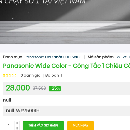
Danh mục
Panasonic Chữ Nhật FULL WIDE
Mã sản phẩm
WEV50
Panasonic Wide Color - Công Tắc 1 Chiều
0
đánh giá
Đã bán
1
28.000
37.500
-25%
null
null
WEV5001H
THÊM VÀO GIỎ HÀNG
MUA NGAY