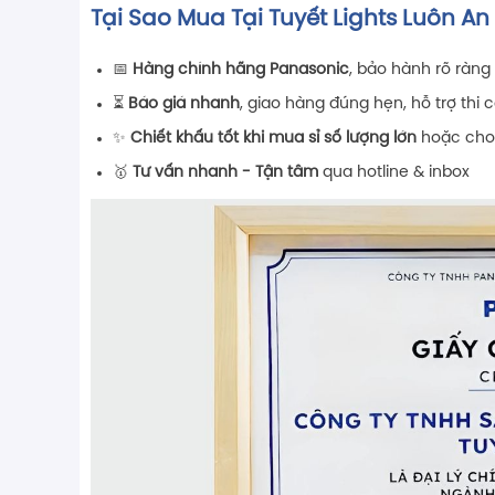
Tại Sao Mua Tại Tuyết Lights Luôn A
📅
Hàng chính hãng Panasonic
, bảo hành rõ ràng
⏳
Báo giá nhanh
, giao hàng đúng hẹn, hỗ trợ thi 
✨
Chiết khấu tốt khi mua sỉ số lượng lớn
hoặc cho 
🥇
Tư vấn nhanh - Tận tâm
qua hotline & inbox