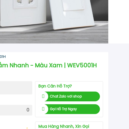
01H
 Cắm Nhanh - Màu Xám | WEV5001H
Bạn Cần Hỗ Trợ?
Chat Zalo với shop
Gọi Hỗ Trợ Ngay
0
Mua Hàng Nhanh, Xin Gọi