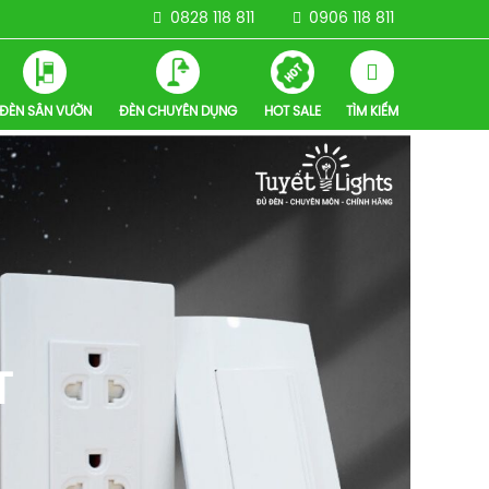
0828 118 811
0906 118 811
ĐÈN SÂN VƯỜN
ĐÈN CHUYÊN DỤNG
HOT SALE
TÌM KIẾM
T