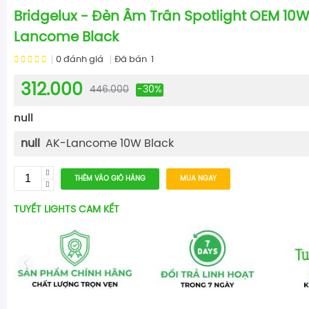
Bridgelux - Đèn Âm Trần Spotlight OEM 10W 
Lancome Black
0
đánh giá
Đã bán
1
312.000
446.000
-30%
null
null
AK-Lancome 10W Black
THÊM VÀO GIỎ HÀNG
MUA NGAY
TUYẾT LIGHTS CAM KẾT