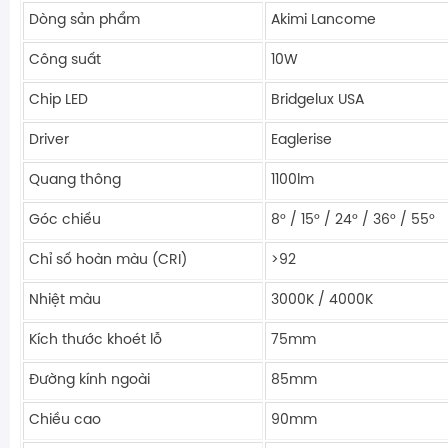
Dòng sản phẩm
Akimi Lancome
Công suất
10W
Chip LED
Bridgelux USA
Driver
Eaglerise
Quang thông
1100lm
Góc chiếu
8° / 15° / 24° / 36° / 55°
Chỉ số hoàn màu (CRI)
>92
Nhiệt màu
3000K / 4000K
Kích thước khoét lỗ
75mm
Đường kính ngoài
85mm
Chiều cao
90mm