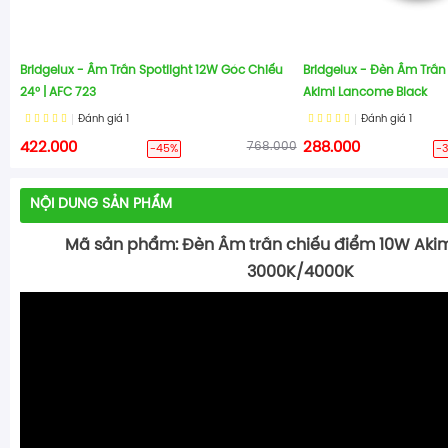
Bridgelux - Âm Trần Spotlight 12W Góc Chiếu
Bridgelux - Đèn Âm Trần
24° | AFC 723
Akimi Lancome Black
Đánh giá
1
Đánh giá
1
422.000
768.000
288.000
-45%
-
NỘI DUNG SẢN PHẨM
Mã sản phẩm: Đèn
Âm trần chiếu điểm 10W Aki
3000K/4000K