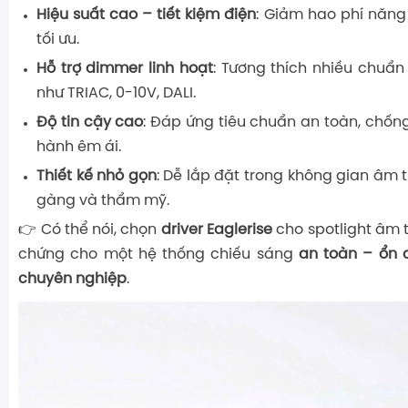
Hiệu suất cao – tiết kiệm điện
: Giảm hao phí năng
tối ưu.
Hỗ trợ dimmer linh hoạt
: Tương thích nhiều chuẩn
như TRIAC, 0-10V, DALI.
Độ tin cậy cao
: Đáp ứng tiêu chuẩn an toàn, chống
hành êm ái.
Thiết kế nhỏ gọn
: Dễ lắp đặt trong không gian âm t
gàng và thẩm mỹ.
👉 Có thể nói, chọn
driver Eaglerise
cho spotlight âm t
chứng cho một hệ thống chiếu sáng
an toàn – ổn 
chuyên nghiệp
.