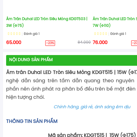
Âm Trần Duhal LED Tròn Siêu Mỏng KDGT503 |
Âm Trần Duhal LED Tròn
3W (Φ75)
7W (Φ110)
Đánh giá
1
Đánh giá
1
65.000
84.000
76.000
-23%
-2
NỘI DUNG SẢN PHẨM
Âm trần Duhal LED Tròn Siêu Mỏng KDGT515 | 15W (Φ
nghệ dẫn sáng trên tấm dẫn quang theo nguyên 
phần nên ánh phát ra phân bố đều trên bề mặt đèn
hiện tượng chói.
Chính hãng, giá rẻ, ánh sáng êm dịu
THÔNG TIN SẢN PHẨM
Mã sản phẩm: KDGT515 | 15W (Φ175)