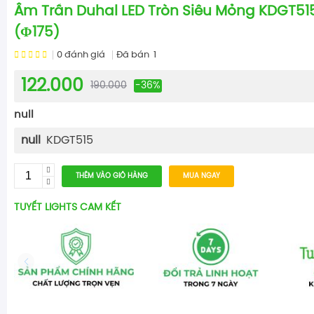
Âm Trần Duhal LED Tròn Siêu Mỏng KDGT51
(Φ175)
0
đánh giá
Đã bán
1
122.000
190.000
-36%
null
null
KDGT515
THÊM VÀO GIỎ HÀNG
MUA NGAY
TUYẾT LIGHTS CAM KẾT