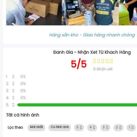
Hàng sẵn kho - Giao hàng nhanh chóng
Đánh Giá - Nhận Xét Từ Khách Hàng
5/5
0
Nhận xét
1
0%
2
0%
3
0%
4
0%
5
Tất cả hình ảnh
Lọc theo
Mới nhất
Có hình ảnh
5
4
3
2
1