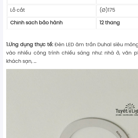
Lỗ cắt
(Ø)175
Chính sách bảo hành
12 tháng
1.Ứng dụng thực tế:
Đèn LED âm trần Duhal siêu mỏn
vào nhiều công trình chiếu sáng như: nhà ở, văn 
khách sạn, …