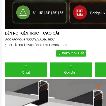
ĐÈN RỌI KIẾN TRÚC - CAO CẤP
GÓC NHÌN CỦA NGƯỜI LÀM KIẾN TRÚC
ĐỐI TÁC DỰ ÁN VUI LÒNG LIÊN HỆ 0906.118811
Xem Chi Tiết
Chat
Gọi điện