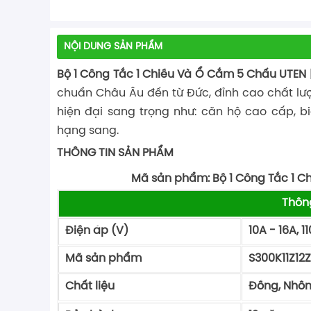
NỘI DUNG SẢN PHẨM
Bộ 1 Công Tắc 1 Chiều Và Ổ Cắm 5 Chấu UTEN |
chuẩn Châu Âu đến từ Đức, đỉnh cao chất lượ
hiện đại sang trọng như: căn hộ cao cấp, b
hạng sang.
THÔNG TIN SẢN PHẨM
Mã sản phẩm: Bộ 1 Công Tắc 1 C
Thôn
Điện áp (V)
10A - 16A, 
Mã sản phẩm
S300K11Z12
Chất liệu
Đồng, Nhôm