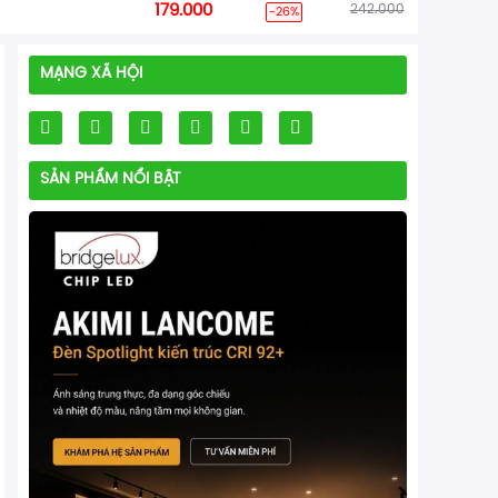
179.000
242.000
-26%
MẠNG XÃ HỘI
SẢN PHẨM NỔI BẬT