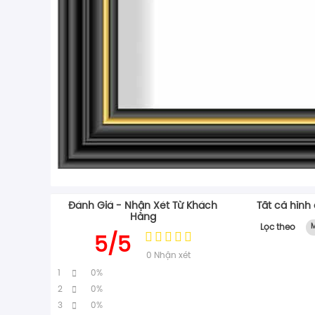
Đánh Giá - Nhận Xét Từ Khách
Tất cả hình
Hàng
Lọc theo
M
5/5
0
Nhận xét
1
0%
2
0%
3
0%