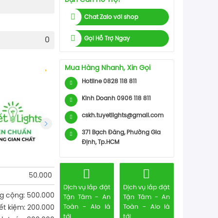
Bạn Cần Hỗ Trợ?
Chat Zalo với shop
Gọi Hỗ Trợ Ngay
0
Mua Hàng Nhanh, Xin Gọi
Hotline 0828 118 811
Kinh Doanh 0906 118 811
cskh.tuyetlights@gmail.com
371 Bạch Đằng, Phường Gia
Định, Tp.HCM
50.000
Dịch vụ lắp đặt
Dịch vụ lắp đặt
g cộng: 500.000
Tận Tâm - An
Tận Tâm - An
Toàn - Alo là
Toàn - Alo là
iết kiệm: 200.000
tới
tới