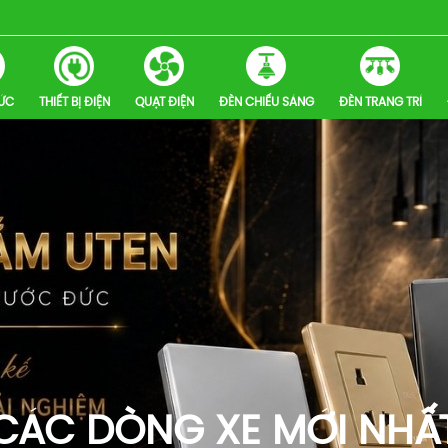
HỨC
THIẾT BỊ ĐIỆN
QUẠT ĐIỆN
ĐÈN CHIẾU SÁNG
ĐÈN TRANG TRÍ
CÁC DÒNG XE MỚI NHẤ