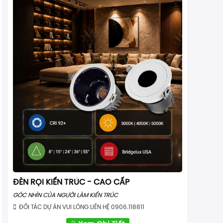
ĐÈN RỌI KIẾN TRÚC - CAO CẤP
GÓC NHÌN CỦA NGƯỜI LÀM KIẾN TRÚC
ĐỐI TÁC DỰ ÁN VUI LÒNG LIÊN HỆ 0906.118811