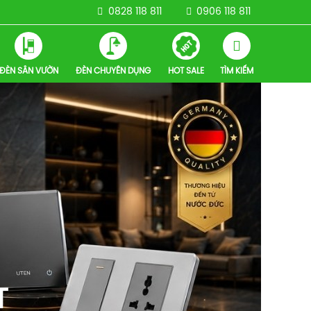
0828 118 811
0906 118 811
ĐÈN SÂN VƯỜN
ĐÈN CHUYÊN DỤNG
HOT SALE
TÌM KIẾM
T