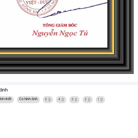
 ảnh
ới nhất
Có hình ảnh
5
4
3
2
1