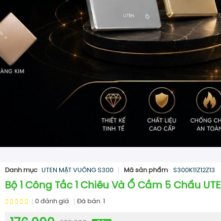
Danh mục
UTEN MẶT VUÔNG S300
Mã sản phẩm
S300K11Z12Z13
Bộ 1 Công Tắc 1 Chiều Và Ổ Cắm 5 Chấu UTEN
0
đánh giá
Đã bán
1