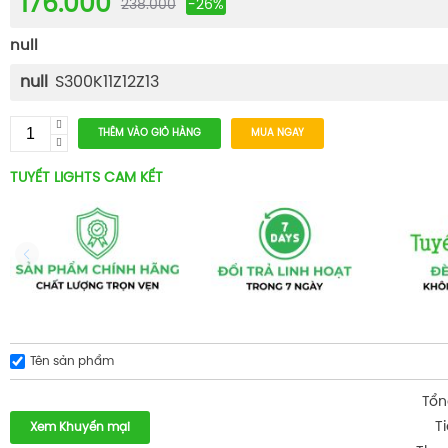
176.000
238.000
-26%
null
null
S300K11Z12Z13
THÊM VÀO GIỎ HÀNG
MUA NGAY
TUYẾT LIGHTS CAM KẾT
Tên sản phẩm
Tổn
T
Xem Khuyến mại