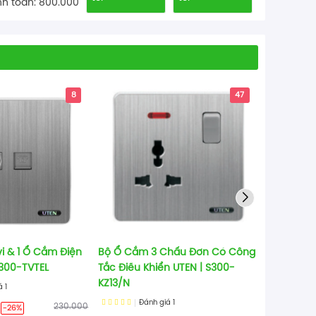
h toán: 800.000
8
47
vi & 1 Ổ Cắm Điện
Bộ Ổ Cắm 3 Chấu Đơn Có Công
Bộ 1 Công
S300-TVTEL
Tắc Điều Khiển UTEN | S300-
5 Chấu UT
KZ13/N
iá
1
Đá
Đánh giá
1
230.000
176.000
-26%