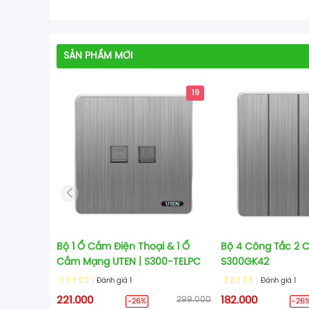
SẢN PHẨM MỚI
19
Bộ 1 Ổ Cắm Điện Thoại & 1 Ổ
Bộ 4 Công Tắc 2 C
Cắm Mạng UTEN | S300-TELPC
S300GK42
Đánh giá
1
Đánh giá
1
221.000
299.000
182.000
-26%
-26