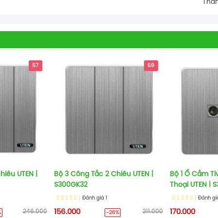
Than
57
59
hiều UTEN |
Bộ 3 Công Tắc 2 Chiều UTEN |
Bộ 1 Ổ Cắm Ti
S300GK32
Thoại UTEN | 
Đánh giá
1
Đánh g
246.000
156.000
211.000
170.000
%
-26%