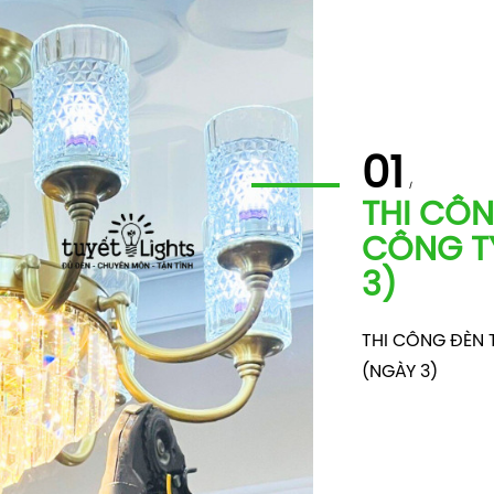
01
THI CÔN
CÔNG TY
3)
THI CÔNG ĐÈN 
(NGÀY 3)