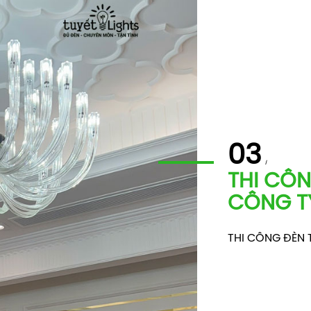
03
THI CÔN
CÔNG TY
THI CÔNG ĐÈN 