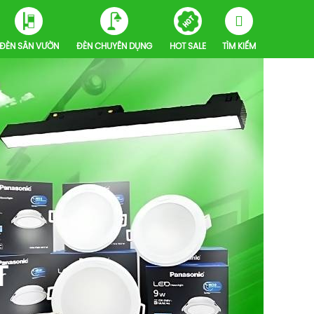
ĐÈN SÂN VƯỜN
ĐÈN CHUYÊN DỤNG
HOT SALE
TÌM KIẾM
T