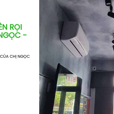
ÈN RỌI
NGỌC -
 CỦA CHỊ NGỌC