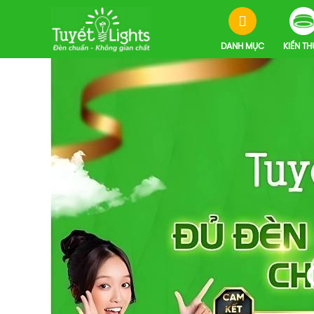
DANH MỤC
KIẾN T