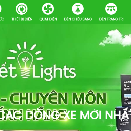
HỨC
THIẾT BỊ ĐIỆN
QUẠT ĐIỆN
ĐÈN CHIẾU SÁNG
ĐÈN TRANG TRÍ
CÁC DÒNG XE MỚI NHẤ