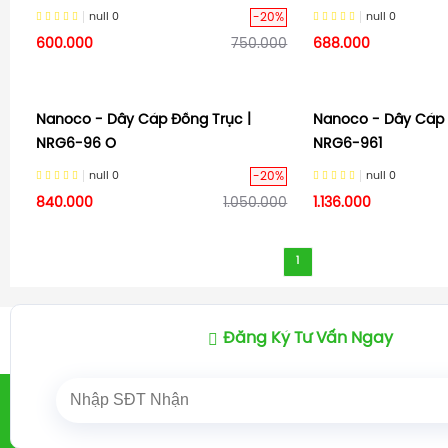
-20%
null
0
null
0
600.000
750.000
688.000
Nanoco - Dây Cáp Đồng Trục |
Nanoco - Dây Cáp 
NRG6-96 O
NRG6-961
-20%
null
0
null
0
840.000
1.050.000
1.136.000
1
Đăng Ký Tư Vấn Ngay
Trang chủ
THIẾT BỊ ĐIỆN
DÂY - CÁP ĐIỆ
/
/