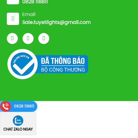
0828 118811
Email
Sale.tuyetlights@gmail.com
0828 118811
CHAT ZALO NGAY