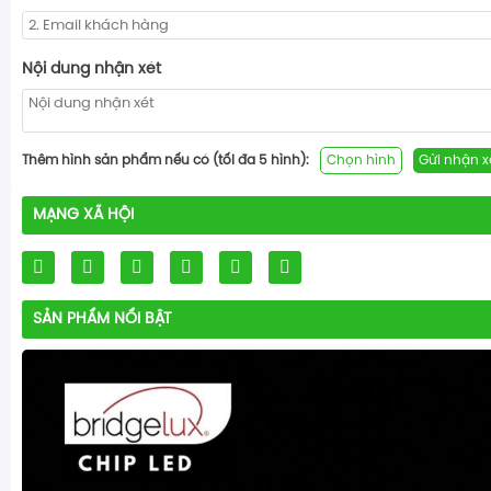
Nội dung nhận xét
Thêm hình sản phẩm nếu có (tối đa 5 hình):
Chọn hình
Gửi nhận x
MẠNG XÃ HỘI
SẢN PHẨM NỔI BẬT