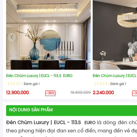
Đèn Chùm Luxury | EUCL - 113.S EURO
Đèn Chùm Luxury | EUCL
Đánh giá
1
Đánh giá
1
12.900.000
19.900.000
2.240.000
-35%
-
NỘI DUNG SẢN PHẨM
Đèn Chùm Luxury | EUCL - 113.S
là dòng đèn ch
EURO
theo phong hiện đại đan xen cổ điển, mang đến vẻ đẹ