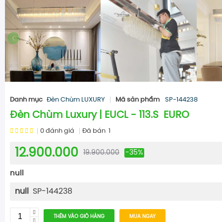
Danh mục
Đèn Chùm LUXURY
Mã sản phẩm
SP-144238
Đèn Chùm Luxury | EUCL - 113.S EURO
0
đánh giá
Đã bán
1
12.900.000
19.900.000
-35%
null
null
SP-144238
THÊM VÀO GIỎ HÀNG
MUA NGAY