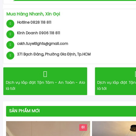
Mua Hàng Nhanh, Xin Gọi
Hotline 0828 118 811
Kinh Doanh 0906 118 811
cskh.tuyetlights@gmail.com
371 Bạch Đằng, Phường Gia Định, Tp.HCM
Dịch vụ lắp đặt Tận Tâm - An Toàn - Alo
Dịch vụ lắp đặt Tận
là tới
là tới
SẢN PHẨM MỚI
61