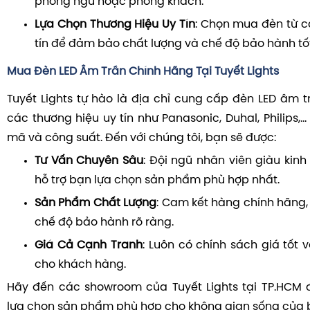
phòng ngủ hoặc phòng khách.
Lựa Chọn Thương Hiệu Uy Tín
:
Chọn mua đèn từ c
tín để đảm bảo chất lượng và chế độ bảo hành tốt
Mua Đèn LED Âm Trần Chính Hãng Tại Tuyết Lights
Tuyết Lights tự hào là địa chỉ cung cấp đèn LED âm t
các thương hiệu uy tín như Panasonic, Duhal, Philips,.
mã và công suất.
Đến với chúng tôi, bạn sẽ được:
Tư Vấn Chuyên Sâu
:
Đội ngũ nhân viên giàu kin
hỗ trợ bạn lựa chọn sản phẩm phù hợp nhất.
Sản Phẩm Chất Lượng
:
Cam kết hàng chính hãng, 
chế độ bảo hành rõ ràng.
Giá Cả Cạnh Tranh
:
Luôn có chính sách giá tốt 
cho khách hàng.
Hãy đến các showroom của Tuyết Lights tại TP.HCM 
lựa chọn sản phẩm phù hợp cho không gian sống của 