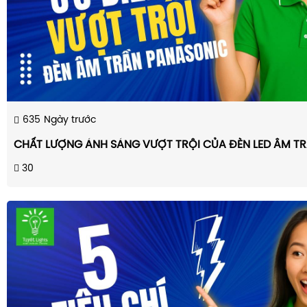
635
Ngày trước
CHẤT LƯỢNG ÁNH SÁNG VƯỢT TRỘI CỦA ĐÈN LED ÂM T
30