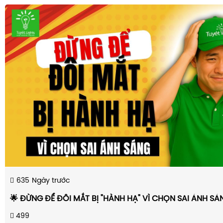
635
Ngày trước
🌟 ĐỪNG ĐỂ ĐÔI MẮT BỊ "HÀNH HẠ" VÌ CHỌN SAI ÁNH S
499