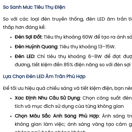
So Sánh Mức Tiêu Thụ Điện
So với các loại đèn truyền thống, đèn LED âm trần t
thấp hơn đáng kể:
Đèn Sợi Đốt
:
Tiêu thụ khoảng 60W để tạo ra ánh s
Đèn Huỳnh Quang
:
Tiêu thụ khoảng 13–15W.
Đèn LED
:
Chỉ tiêu thụ khoảng 6–8W để đạt đư
đương, tiết kiệm đến 85% điện năng so với đèn sợi
Lựa Chọn Đèn LED Âm Trần Phù Hợp
Để tối ưu hiệu quả chiếu sáng và tiết kiệm điện, bạn nê
Xác Định Nhu Cầu Sử Dụng
:
Chọn công suất đèn
tích và mục đích sử dụng của từng không gian
Chọn Màu Sắc Ánh Sáng Phù Hợp
:
Ánh sáng t
không gian làm việc; ánh sáng vàng tạo cảm 