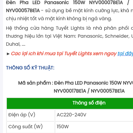
Đèn Pha LED Panasonic 150W NYV00007BE1A / 
NYV00057BE1A
- sử dụng bề mặt kính cường lực, khả n
chịu nhiệt tốt và mặt kính không bị ngả vàng.
Hệ thống cửa hàng Tuyết Lights là nhà phân phối 
thương hiệu lớn tại Việt Nam: Panasonic, Schneider, Ut
Duhal, ….
►
Các lợi ích khi mua tại Tuyết Lights xem ngay
tại đâ
THÔNG SỐ KỸ THUẬT:
Mã sản phẩm : Đèn Pha LED Panasonic 150W NYV
NYV00017BE1A / NYV00057BE1A
Thông số điện
Điện áp (V)
AC220-240V
Công suất (W)
150W