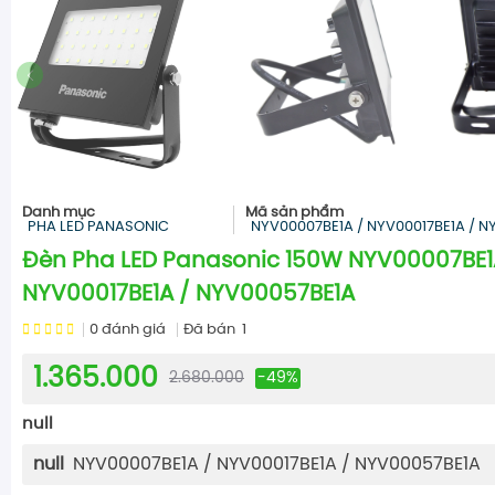
Danh mục
Mã sản phẩm
PHA LED PANASONIC
NYV00007BE1A / NYV00017BE1A / N
Đèn Pha LED Panasonic 150W NYV00007BE1
NYV00017BE1A / NYV00057BE1A
0
đánh giá
Đã bán
1
1.365.000
2.680.000
-49%
null
null
NYV00007BE1A / NYV00017BE1A / NYV00057BE1A