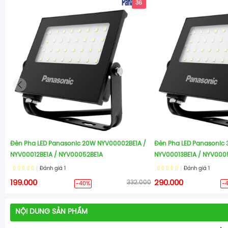
36
Đèn Pha LED Panasonic 20W NYV00002BE1A /
Đèn Pha LED Panasonic
NYV00012BE1A / NYV00052BE1A
NYV00013BE1A / NYV000
Đánh giá
1
Đánh giá
1
199.000
332.000
290.000
-40%
-
NỘI DUNG SẢN PHẨM