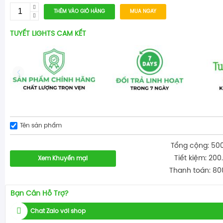
THÊM VÀO GIỎ HÀNG
MUA NGAY
TUYẾT LIGHTS CAM KẾT
Tên sản phẩm
Tổng cộng: 50
Tiết kiệm: 200
Xem Khuyến mại
Thanh toán: 80
Bạn Cần Hỗ Trợ?
Chat Zalo với shop