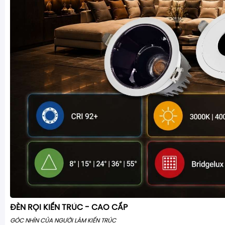
ĐÈN RỌI KIẾN TRÚC - CAO CẤP
GÓC NHÌN CỦA NGƯỜI LÀM KIẾN TRÚC