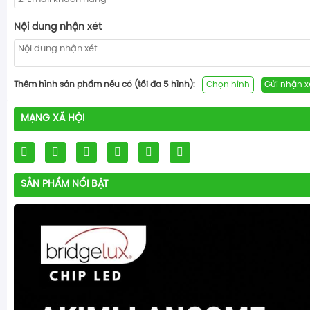
Nội dung nhận xét
Thêm hình sản phẩm nếu có (tối đa 5 hình):
Chọn hình
Gửi nhận x
MẠNG XÃ HỘI
SẢN PHẨM NỔI BẬT