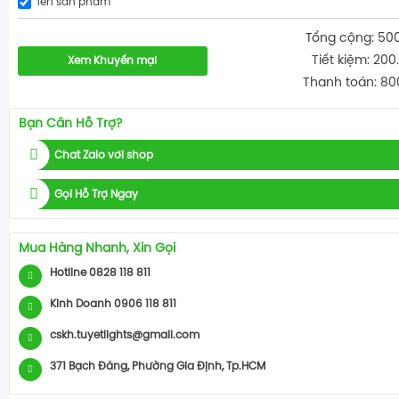
Tên sản phẩm
Tổng cộng: 50
Tiết kiệm: 200
Xem Khuyến mại
Thanh toán: 80
Bạn Cần Hỗ Trợ?
Chat Zalo với shop
Gọi Hỗ Trợ Ngay
Mua Hàng Nhanh, Xin Gọi
Hotline 0828 118 811
Kinh Doanh 0906 118 811
cskh.tuyetlights@gmail.com
371 Bạch Đằng, Phường Gia Định, Tp.HCM