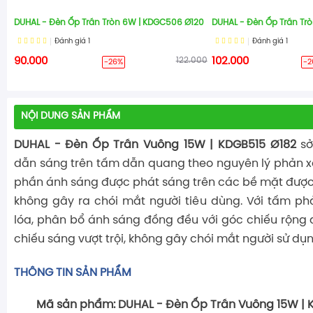
DUHAL - Đèn Ốp Trần Tròn 6W | KDGC506 Ø120
DUHAL - Đèn Ốp Trần Tr
Đánh giá
1
Đánh giá
1
90.000
122.000
102.000
-26%
-2
NỘI DUNG SẢN PHẨM
DUHAL - Đèn Ốp Trần Vuông 15W | KDGB515 Ø182
sở
dẫn sáng trên tấm dẫn quang theo nguyên lý phản 
phần ánh sáng được phát sáng trên các bề mặt đượ
không gây ra chói mắt người tiêu dùng. Với tấm p
lóa, phân bổ ánh sáng đồng đều với góc chiếu rộng 
chiếu sáng vượt trội, không gây chói mắt người sử dụ
THÔNG TIN SẢN PHẨM
Mã sản phẩm: DUHAL - Đèn Ốp Trần Vuông 15W | 