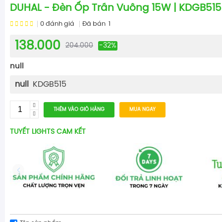
DUHAL - Đèn Ốp Trần Vuông 15W | KDGB515
0
đánh giá
Đã bán
1
138.000
204.000
-32%
null
null
KDGB515
THÊM VÀO GIỎ HÀNG
MUA NGAY
TUYẾT LIGHTS CAM KẾT