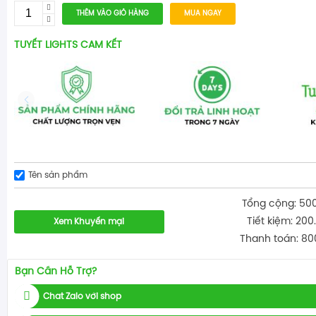
THÊM VÀO GIỎ HÀNG
MUA NGAY
TUYẾT LIGHTS CAM KẾT
Tên sản phẩm
Tổng cộng: 50
Tiết kiệm: 200
Xem Khuyến mại
Thanh toán: 80
Bạn Cần Hỗ Trợ?
Chat Zalo với shop