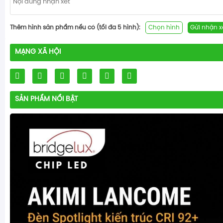
Thêm hình sản phẩm nếu có (tối đa 5 hình):
Chọn hình
Gửi nhận x
MẠNG XÃ HỘI
SẢN PHẨM NỔI BẬT