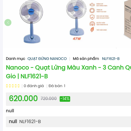
Danh mục
QUẠT ĐỨNG NANOCO
Mã sản phẩm
NLF1621-B
Nanoco - Quạt Lửng Màu Xanh - 3 Cánh Q
Gió | NLF1621-B
0
đánh giá
Đã bán
1
620.000
720.000
-14%
null
null
NLF1621-B