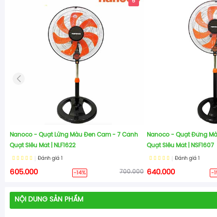
5
Nanoco - Quạt Lửng Màu Đen Cam - 7 Cánh
Nanoco - Quạt Đứng M
Quạt Siêu Mát | NLF1622
Quạt Siêu Mát | NSF1607
Đánh giá
1
Đánh giá
1
605.000
700.000
640.000
-14%
-
NỘI DUNG SẢN PHẨM