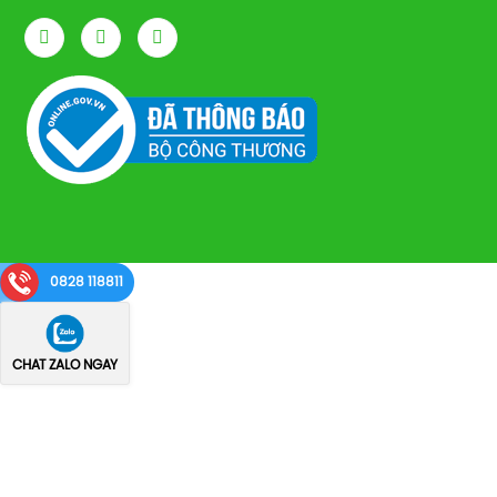
0828 118811
CHAT ZALO NGAY