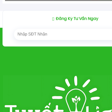
Đăng Ký Tư Vấn Ngay
Trang chủ
QUẠT ĐIỆN
QUẠT ĐỨNG
QUẠT ĐỨN
/
/
/