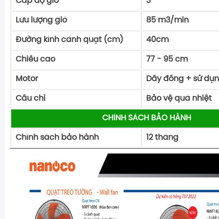
Cấp độ gió
3
Lưu lượng gió
85 m3/min
Đường kính cánh quạt (cm)
40cm
Chiều cao
77 - 95 cm
Motor
Dây đồng + sử dụn
Cầu chì
Bảo vệ quá nhiệt
CHÍNH SÁCH BẢO HÀNH
Chính sách bảo hành
12 tháng