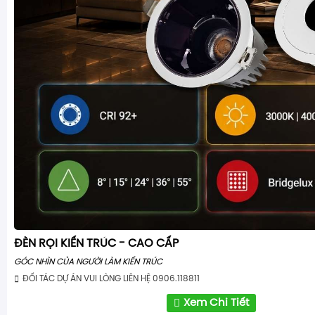
ĐÈN RỌI KIẾN TRÚC - CAO CẤP
GÓC NHÌN CỦA NGƯỜI LÀM KIẾN TRÚC
ĐỐI TÁC DỰ ÁN VUI LÒNG LIÊN HỆ 0906.118811
Xem Chi Tiết