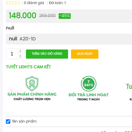
0
đánh giá
Đã bán
1
148.000
269.000
-45%
null
null
A20-1D
THÊM VÀO GIỎ HÀNG
MUA NGAY
TUYẾT LIGHTS CAM KẾT
Tên sản phẩm