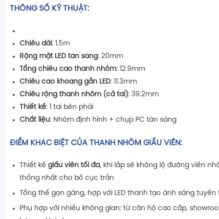
THÔNG SỐ KỸ THUẬT:
Chiều dài
: 1.5m
Rộng mặt LED tán sáng
: 20mm
Tổng chiều cao thanh nhôm
: 12.9mm
Chiều cao khoang gắn LED
: 11.3mm
Chiều rộng thanh nhôm (cả tai)
: 39.2mm
Thiết kế
: 1 tai bên phải
Chất liệu
: Nhôm định hình + chụp PC tán sáng
ĐIỂM KHÁC BIỆT CỦA THANH NHÔM GIẤU VIỀN:
Thiết kế
giấu viền tối đa
, khi lắp sẽ không lộ đường viền n
thống nhất cho bố cục trần
Tổng thể gọn gàng, hợp với LED thanh tạo ánh sáng tuyến t
Phụ hợp với nhiều không gian: từ căn hộ cao cấp, showro