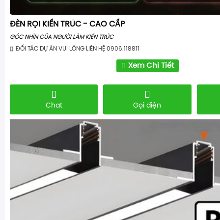
ĐÈN RỌI KIẾN TRÚC - CAO CẤP
GÓC NHÌN CỦA NGƯỜI LÀM KIẾN TRÚC
ĐỐI TÁC DỰ ÁN VUI LÒNG LIÊN HỆ 0906.118811
Xem Chi Tiết
Chat
Gọi điện