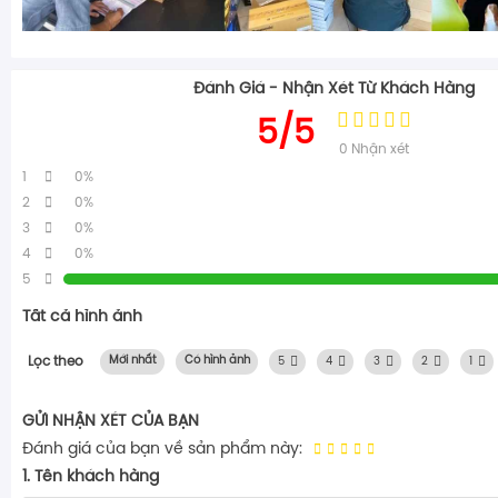
Đánh Giá - Nhận Xét Từ Khách Hàng
5/5
0
Nhận xét
1
0%
2
0%
3
0%
4
0%
5
Tất cả hình ảnh
Lọc theo
Mới nhất
Có hình ảnh
5
4
3
2
1
GỬI NHẬN XÉT CỦA BẠN
Đánh giá của bạn về sản phẩm này:
1. Tên khách hàng