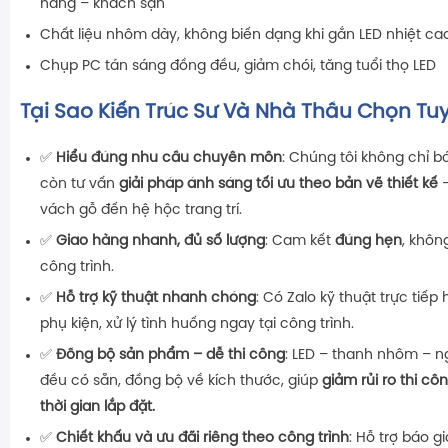
hàng – khách sạn
Chất liệu nhôm dày, không biến dạng khi gắn LED nhiệt ca
Chụp PC tán sáng đồng đều, giảm chói, tăng tuổi thọ LED
Tại Sao Kiến Trúc Sư Và Nhà Thầu Chọn Tuy
✅
Hiểu đúng nhu cầu chuyên môn
: Chúng tôi không chỉ 
còn tư vấn
giải pháp ánh sáng tối ưu theo bản vẽ thiết kế
–
vách gỗ đến hệ hộc trang trí.
✅
Giao hàng nhanh, đủ số lượng
: Cam kết
đúng hẹn
, khôn
công trình.
✅
Hỗ trợ kỹ thuật nhanh chóng
: Có Zalo kỹ thuật trực tiếp 
phụ kiện, xử lý tình huống ngay tại công trình.
✅
Đồng bộ sản phẩm – dễ thi công
: LED – thanh nhôm – 
đều có sẵn, đồng bộ về kích thước, giúp
giảm rủi ro thi côn
thời gian lắp đặt.
✅
Chiết khấu và ưu đãi riêng theo công trình
: Hỗ trợ báo gi