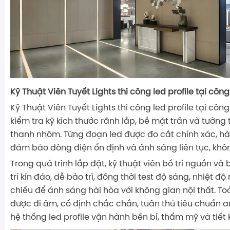
Kỹ Thuật Viên Tuyết Lights thi công led profile tại công
Kỹ Thuật Viên Tuyết Lights thi công led profile tại công 
kiểm tra kỹ kích thước rãnh lắp, bề mặt trần và tường 
thanh nhôm. Từng đoạn led được đo cắt chính xác, hà
đảm bảo dòng điện ổn định và ánh sáng liên tục, khôn
Trong quá trình lắp đặt, kỹ thuật viên bố trí nguồn và b
trí kín đáo, dễ bảo trì, đồng thời test độ sáng, nhiệt 
chiếu để ánh sáng hài hòa với không gian nội thất. T
được đi âm, cố định chắc chắn, tuân thủ tiêu chuẩn a
hệ thống led profile vận hành bền bỉ, thẩm mỹ và tiết