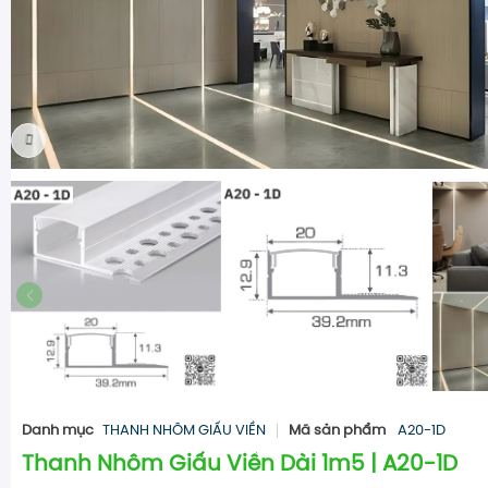
Danh mục
THANH NHÔM GIẤU VIỀN
Mã sản phẩm
A20-1D
Thanh Nhôm Giấu Viền Dài 1m5 | A20-1D