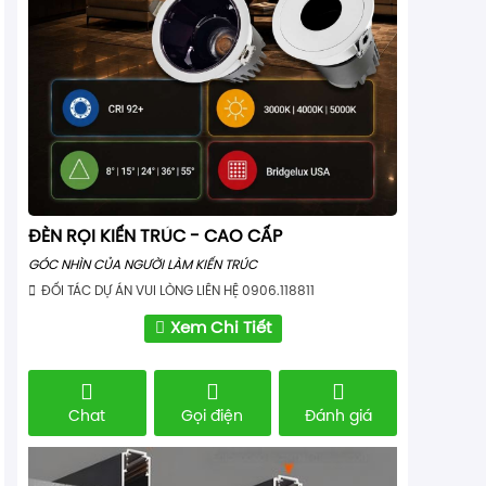
ĐÈN RỌI KIẾN TRÚC - CAO CẤP
GÓC NHÌN CỦA NGƯỜI LÀM KIẾN TRÚC
ĐỐI TÁC DỰ ÁN VUI LÒNG LIÊN HỆ 0906.118811
Xem Chi Tiết
Chat
Gọi điện
Đánh giá