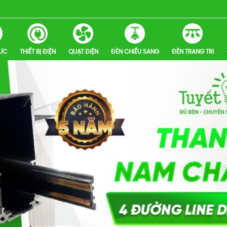
HỨC
THIẾT BỊ ĐIỆN
QUẠT ĐIỆN
ĐÈN CHIẾU SÁNG
ĐÈN TRANG TRÍ