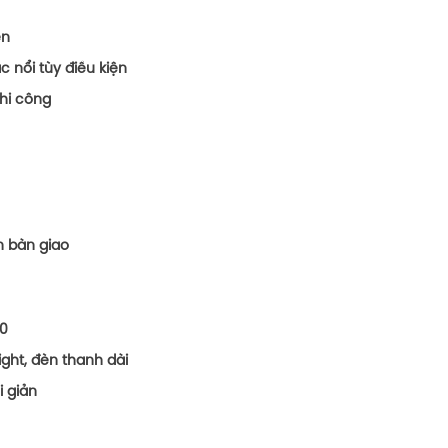
ện
c nổi tùy điều kiện
thi công
an bàn giao
.0
ight, đèn thanh dài
i giản