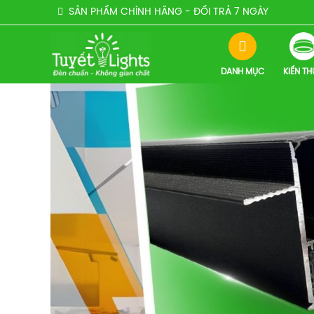
SẢN PHẨM CHÍNH HÃNG - ĐỔI TRẢ 7 NGÀY
DANH MỤC
KIẾN T