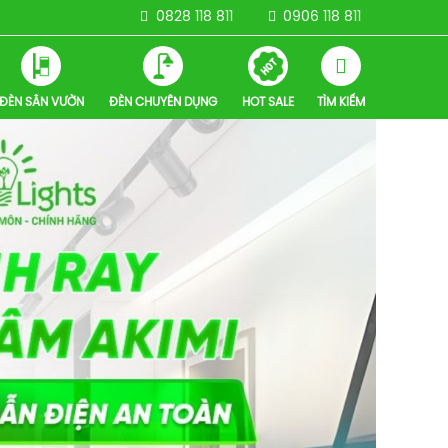
0828 118 811
0906 118 811
ĐÈN SÂN VƯỜN
ĐÈN CHUYÊN DỤNG
HOT SALE
TÌM KIẾM