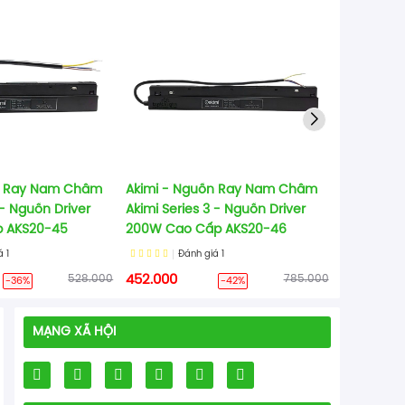
Series 3.0
AKS3-44
Đá
65.000
n Ray Nam Châm
Akimi - Nguồn Ray Nam Châm
 - Nguồn Driver
Akimi Series 3 - Nguồn Driver
p AKS20-45
200W Cao Cấp AKS20-46
iá
1
Đánh giá
1
528.000
452.000
785.000
-36%
-42%
MẠNG XÃ HỘI