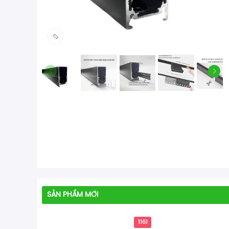
SẢN PHẨM MỚI
1161