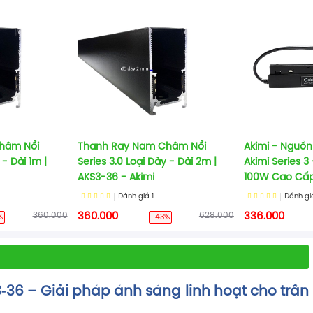
hâm Nổi
Thanh Ray Nam Châm Nổi
Akimi - Nguồ
 - Dài 1m |
Series 3.0 Loại Dày - Dài 2m |
Akimi Series 3
AKS3-36 - Akimi
100W Cao Cấ
Đánh giá
1
Đánh g
360.000
360.000
628.000
336.000
%
-43%
6 – Giải pháp ánh sáng linh hoạt cho trần