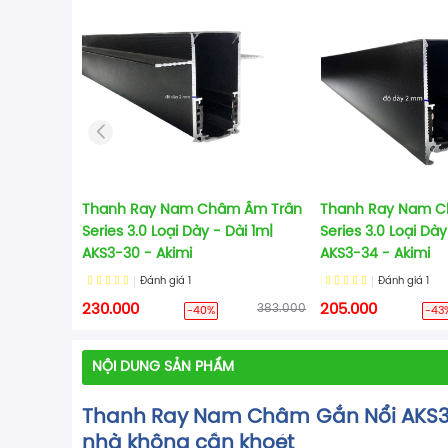
Thanh Ray Nam Châm Âm Trần
Thanh Ray Nam C
Series 3.0 Loại Dày - Dài 1m|
Series 3.0 Loại Dày
AKS3-30 - Akimi
AKS3-34 - Akimi
Đánh giá
1
Đánh giá
1
230.000
383.000
205.000
-40%
-43
NỘI DUNG SẢN PHẨM
Thanh Ray Nam Châm Gắn Nổi AKS3‑3
nhà không cần khoét