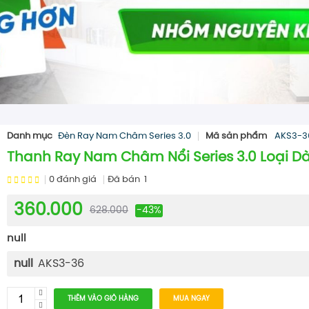
Danh mục
Đèn Ray Nam Châm Series 3.0
Mã sản phẩm
AKS3-3
Thanh Ray Nam Châm Nổi Series 3.0 Loại Dà
0
đánh giá
Đã bán
1
360.000
628.000
-43%
null
null
AKS3-36
THÊM VÀO GIỎ HÀNG
MUA NGAY