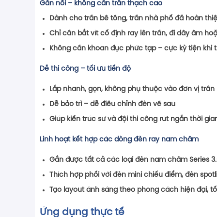
Gắn nổi – không cần trần thạch cao
Dành cho trần bê tông, trần nhà phố đã hoàn thi
Chỉ cần bắt vít cố định ray lên trần, đi dây âm hoặ
Không cần khoan đục phức tạp – cực kỳ tiện khi 
Dễ thi công – tối ưu tiến độ
Lắp nhanh, gọn, không phụ thuộc vào đơn vị trần
Dễ bảo trì – dễ điều chỉnh đèn về sau
Giúp kiến trúc sư và đội thi công rút ngắn thời gi
Linh hoạt kết hợp các dòng đèn ray nam châm
Gắn được tất cả các loại đèn nam châm Series 3
Thích hợp phối với đèn mini chiếu điểm, đèn spotl
Tạo layout ánh sáng theo phong cách hiện đại, tố
Ứng dụng thực tế