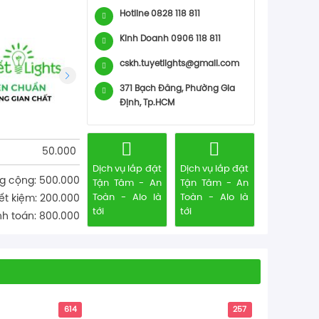
Hotline 0828 118 811
Kinh Doanh 0906 118 811
cskh.tuyetlights@gmail.com
371 Bạch Đằng, Phường Gia
Định, Tp.HCM
50.000
Dịch vụ lắp đặt
Dịch vụ lắp đặt
g cộng: 500.000
Tận Tâm - An
Tận Tâm - An
Toàn - Alo là
Toàn - Alo là
iết kiệm: 200.000
tới
tới
h toán: 800.000
Akimi - 
614
257