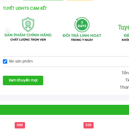
TUYẾT LIGHTS CAM KẾT
Tên sản phẩm
Tổn
T
Xem Khuyến mại
Than
898
529