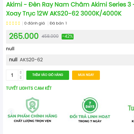
Akimi - Đèn Ray Nam Châm Akimi Series 3 
Xoay Trục 12W AKS20-62 3000K/4000K
0
đánh giá
Đã bán
1
265.000
458.000
-42%
null
null
AKS20-62
THÊM VÀO GIỎ HÀNG
MUA NGAY
TUYẾT LIGHTS CAM KẾT