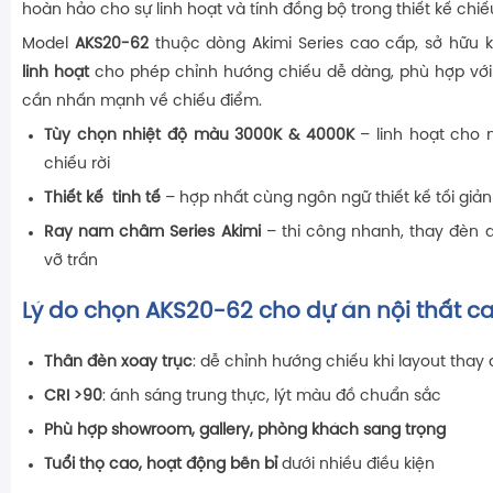
hoàn hảo cho sự linh hoạt và tính đồng bộ trong thiết kế chiế
Model
AKS20-62
thuộc dòng Akimi Series cao cấp, sở hữu
linh hoạt
cho phép chỉnh hướng chiếu dễ dàng, phù hợp vớ
cần nhấn mạnh về chiếu điểm.
Tùy chọn nhiệt độ màu 3000K & 4000K
– linh hoạt cho 
chiếu rời
Thiết kế tinh tế
– hợp nhất cùng ngôn ngữ thiết kế tối giản
Ray nam châm Series Akimi
– thi công nhanh, thay đèn 
vỡ trần
Lý do chọn AKS20-62 cho dự án nội thất c
Thân đèn xoay trục
: dễ chỉnh hướng chiếu khi layout thay 
CRI >90
: ánh sáng trung thực, lýt màu đồ chuẩn sắc
Phù hợp showroom, gallery, phòng khách sang trọng
Tuổi thọ cao, hoạt động bền bỉ
dưới nhiều điều kiện