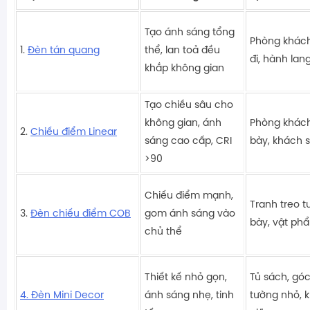
Tạo ánh sáng tổng
Phòng khách
1.
Đèn tán quang
thể, lan toả đều
đi, hành la
khắp không gian
Tạo chiều sâu cho
không gian, ánh
Phòng khách
2.
Chiếu điểm Linear
sáng cao cấp, CRI
bày, khách s
>90
Chiếu điểm mạnh,
Tranh treo t
3.
Đèn chiếu điểm COB
gom ánh sáng vào
bày, vật phẩ
chủ thể
Thiết kế nhỏ gọn,
Tủ sách, góc
4. Đèn Mini Decor
ánh sáng nhẹ, tinh
tường nhỏ, 