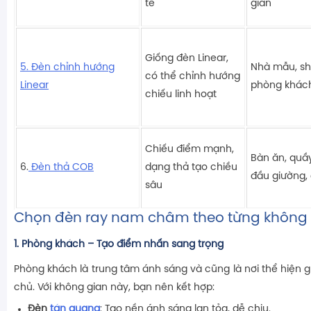
tế
giãn
Giống đèn Linear,
5. Đèn chỉnh hướng
Nhà mẫu, s
có thể chỉnh hướng
Linear
phòng khách
chiếu linh hoạt
Chiếu điểm mạnh,
Bàn ăn, quầy
6.
Đèn thả COB
dạng thả tạo chiều
đầu giường,
sâu
Chọn đèn ray nam châm theo từng không
1.
Phòng khách – Tạo điểm nhấn sang trọng
Phòng khách là trung tâm ánh sáng và cũng là nơi thể hiện 
chủ. Với không gian này, bạn nên kết hợp:
Đèn
tán quang
: Tạo nền ánh sáng lan tỏa, dễ chịu.