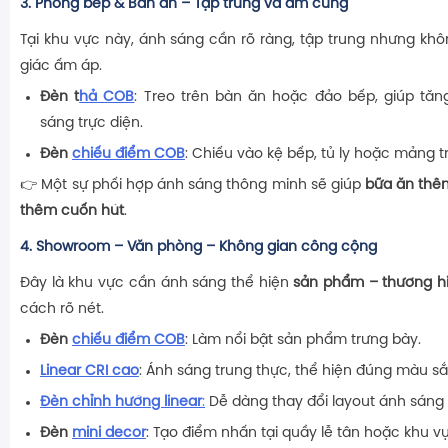
3.
Phòng bếp & Bàn ăn – Tập trung và ấm cúng
Tại khu vực này, ánh sáng cần rõ ràng, tập trung nhưng kh
giác ấm áp.
Đèn t
hả COB
: Treo trên bàn ăn hoặc đảo bếp, giúp tă
sáng trực diện.
Đèn
chiếu điểm COB
: Chiếu vào kệ bếp, tủ ly hoặc mảng tr
👉 Một sự phối hợp ánh sáng thông minh sẽ giúp
bữa ăn thê
thêm cuốn hút
.
4.
Showroom – Văn phòng – Không gian công cộng
Đây là khu vực cần ánh sáng thể hiện
sản phẩm – thương h
cách rõ nét.
Đèn
chiếu điểm COB
: Làm nổi bật sản phẩm trưng bày.
Linear CRI cao
: Ánh sáng trung thực, thể hiện đúng màu s
Đèn chỉnh hướng linear
:
Dễ dàng thay đổi layout ánh sáng
Đèn
mini decor
: Tạo điểm nhấn tại quầy lễ tân hoặc khu v