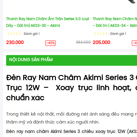
Thanh Ray Nam Châm Âm Trần Series 3.0 Loại
Thanh Ray Nam Châm Nổi
Dày - Dài 1m| AKS3-30 - Akimi
- Dài 1m | AKS3-34 - Aki
Đánh giá
1
Đánh giá
1
230.000
383.000
205.000
-40%
-4
NỘI DUNG SẢN PHẨM
Đèn Ray Nam Châm Akimi Series 3 
Trục 12W –
Xoay trục linh hoạt, 
chuẩn xác
Trong thiết kế nội thất, mỗi đường nét ánh sáng đều mang mộ
thâm mỹ và đánh thức cảm xúc người nhìn.
Đèn ray nam châm Akimi Series 3 chiều xoay trục 12W (AK