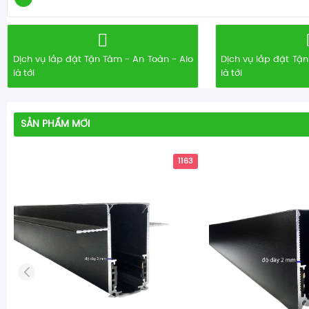
Dịch vụ lắp đặt Tận Tâm - An Toàn - Alo
Dịch vụ lắp đặt Tận
là tới
là tới
SẢN PHẨM MỚI
1163