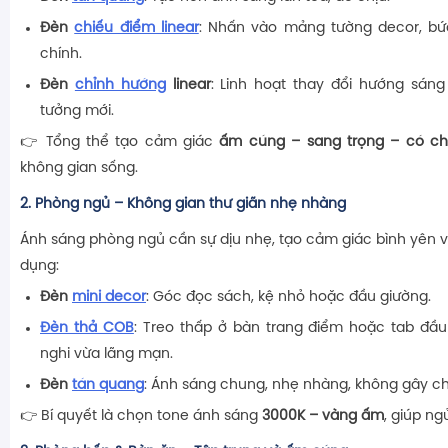
Đèn
chiếu điểm linear
: Nhấn vào mảng tường decor, bức
chính.
Đèn
chỉnh hướng
linear
: Linh hoạt thay đổi hướng sán
tưởng mới.
👉 Tổng thể tạo cảm giác
ấm cúng – sang trọng – có ch
không gian sống.
2.
Phòng ngủ – Không gian thư giãn nhẹ nhàng
Ánh sáng phòng ngủ cần sự dịu nhẹ, tạo cảm giác bình yên và
dụng:
Đèn
mini decor
: Góc đọc sách, kệ nhỏ hoặc đầu giường.
Đèn thả COB
: Treo thấp ở bàn trang điểm hoặc tab đầu
nghi vừa lãng mạn.
Đèn
tán quang
: Ánh sáng chung, nhẹ nhàng, không gây ch
👉 Bí quyết là chọn tone ánh sáng
3000K – vàng ấm
, giúp ng