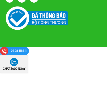
0828 118811
CHAT ZALO NGAY