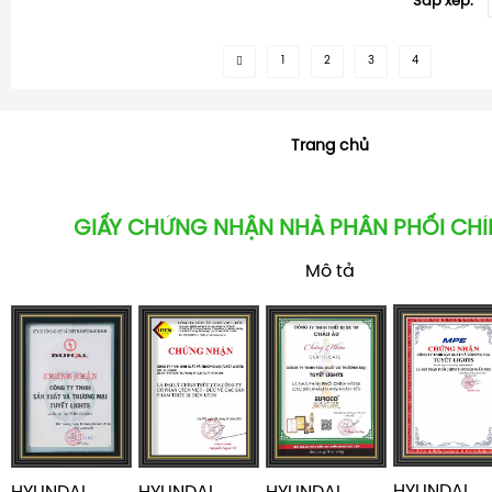
Sắp xếp:
1
2
3
4
Trang chủ
GIẤY CHỨNG NHẬN NHÀ PHÂN PHỐI CH
Mô tả
HYUNDAI