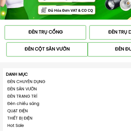
ĐÈN TRỤ CỔNG
ĐÈN TRỤ D
ĐÈN CỘT SÂN VƯỜN
ĐÈN Đ
DANH MỤC
ĐÈN CHUYÊN DỤNG
ĐÈN SÂN VƯỜN
ĐÈN TRANG TRÍ
Đèn chiếu sáng
QUẠT ĐIỆN
THIẾT BỊ ĐIỆN
Hot Sale