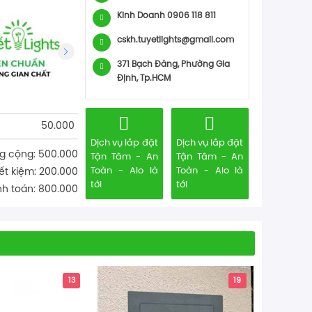
Kinh Doanh 0906 118 811
cskh.tuyetlights@gmail.com
371 Bạch Đằng, Phường Gia
Định, Tp.HCM
50.000
Dịch vụ lắp đặt
Dịch vụ lắp đặt
g cộng: 500.000
Tận Tâm - An
Tận Tâm - An
Toàn - Alo là
Toàn - Alo là
iết kiệm: 200.000
tới
tới
h toán: 800.000
EURO - Đ
13
19
| EUCT-00