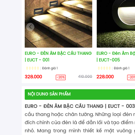
EURO - ĐÈN ÂM BẬC CẦU THANG
EURO - Đèn Âm B
| EUCT - 001
| EUCT-005
Đánh giá
1
Đánh giá
1
328.000
410.000
228.000
-20%
-20
NỘI DUNG SẢN PHẨM
EURO - ĐÈN ÂM BẬC CẦU THANG | EUCT - 003
cầu thang hoặc chân tường. Những loại đèn 
đích chính của đèn là để dẫn lối và tạo điể
nhỏ. Mang trong mình thiết kế mặt vuông