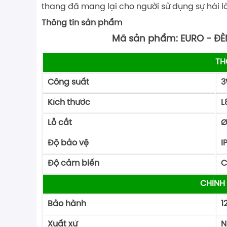
thang đã mang lại cho người sử dụng sự hài
Thông tin sản phẩm
Mã sản phẩm: EURO - ĐÈ
TH
Công suất
3
Kích thước
L
Lỗ cắt
Ø
Độ bảo vệ
I
Độ cảm biến
C
CHÍNH
Bảo hành
1
Xuất xứ
N