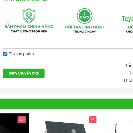
Tên sản phẩm
Tổn
T
Xem Khuyến mại
Than
25
17