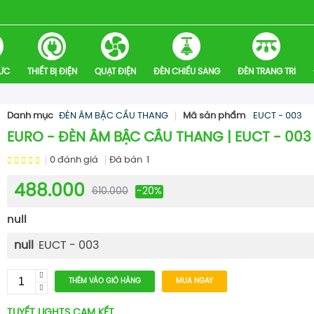
HỨC
THIẾT BỊ ĐIỆN
QUẠT ĐIỆN
ĐÈN CHIẾU SÁNG
ĐÈN TRANG TRÍ
Danh mục
ĐÈN ÂM BẬC CẦU THANG
Mã sản phẩm
EUCT - 003
EURO - ĐÈN ÂM BẬC CẦU THANG | EUCT - 003
0
đánh giá
Đã bán
1
488.000
610.000
-20%
null
null
EUCT - 003
THÊM VÀO GIỎ HÀNG
MUA NGAY
TUYẾT LIGHTS CAM KẾT