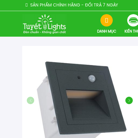
SẢN PHẨM CHÍNH HÃNG - ĐỔI TRẢ 7 NGÀY
DANH MỤC
KIẾN T