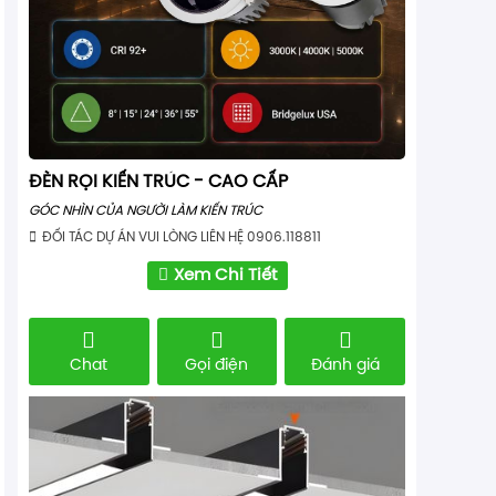
ĐÈN RỌI KIẾN TRÚC - CAO CẤP
GÓC NHÌN CỦA NGƯỜI LÀM KIẾN TRÚC
ĐỐI TÁC DỰ ÁN VUI LÒNG LIÊN HỆ 0906.118811
Xem Chi Tiết
Chat
Gọi điện
Đánh giá