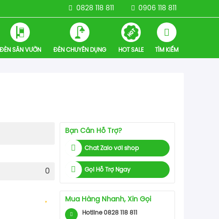
0828 118 811
0906 118 811
ĐÈN SÂN VƯỜN
ĐÈN CHUYÊN DỤNG
HOT SALE
TÌM KIẾM
Bạn Cần Hỗ Trợ?
Chat Zalo với shop
Gọi Hỗ Trợ Ngay
0
Mua Hàng Nhanh, Xin Gọi
Hotline 0828 118 811