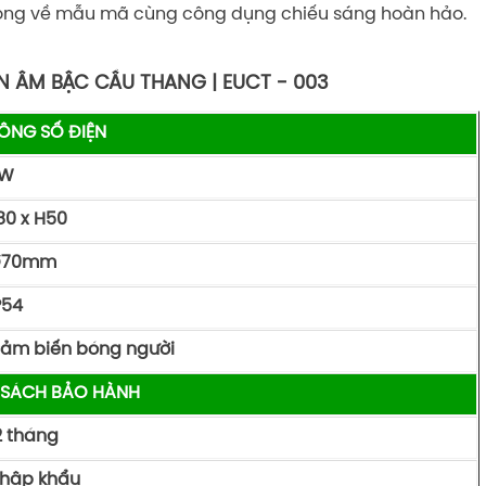
 lòng về mẫu mã cùng công dụng chiếu sáng hoàn hảo.
N ÂM BẬC CẦU THANG | EUCT - 003
ÔNG SỐ ĐIỆN
W
80 x H50
70mm
P54
ảm biến bóng người
 SÁCH BẢO HÀNH
2 tháng
hập khẩu