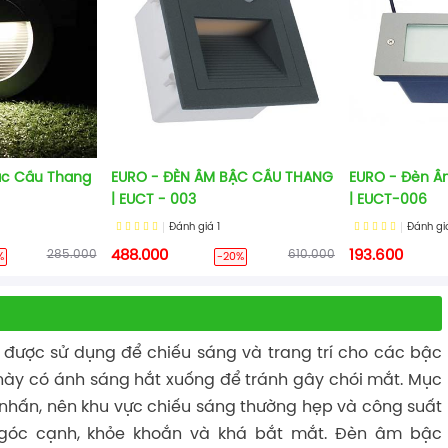
ậc Cầu Thang
EURO - ĐÈN ÂM BẬC CẦU THANG
EURO - Đèn Â
| EUCT - 003
| EUCT-006
Đánh giá
1
Đánh g
285.000
488.000
610.000
193.600
%
-20%
được sử dụng để chiếu sáng và trang trí cho các bậc
này có ánh sáng hắt xuống để tránh gây chói mắt. Mục
m nhấn, nên khu vực chiếu sáng thường hẹp và công suất
 góc cạnh, khỏe khoắn và khá bắt mắt. Đèn âm bậc