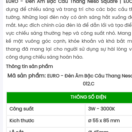
EURO - Đèn Âm Bậc Cầu Thang Neso Square | EUC
dụng để chiếu sáng và trang trí cho các bậc cầu 
tường. Những loại đèn này có ánh sáng hắt xuống đ
mắt. Mục đích chính của đèn là để dẫn lối và tạo đi
vực chiếu sáng thường hẹp và công suất nhỏ. Mang 
kế mặt vuông góc cạnh, khỏe khoắn và khá bắt 
thang đã mang lại cho người sử dụng sự hài lòng
công dụng chiếu sáng hoàn hảo.
Thông tin sản phẩm
Mã sản phẩm:
EURO - Đèn Âm Bậc Cầu Thang Neso
012.C
THÔNG SỐ ĐIỆN
Công suất
3W - 3000K
Kích thước
55 x 85 mm
Ø