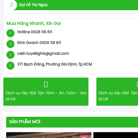
Gọi Hỗ Trợ Ngay
Mua Hàng Nhanh, Xin Gọi
Hotline 0828 118 811
Kinh Doanh 0906 118 811
cskh.tuyetlights@gmail.com
371 Bạch Đằng, Phường Gia Định, Tp.HCM
Dịch vụ lắp đặt Tận Tâm - An Toàn - Alo
Dịch vụ lắp đặt Tận
là tới
là tới
SẢN PHẨM MỚI