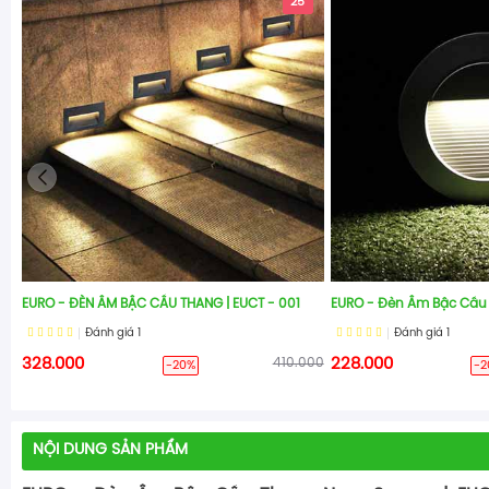
25
EURO - ĐÈN ÂM BẬC CẦU THANG | EUCT - 001
EURO - Đèn Âm Bậc Cầu
Đánh giá
1
Đánh giá
1
328.000
410.000
228.000
-20%
-2
NỘI DUNG SẢN PHẨM