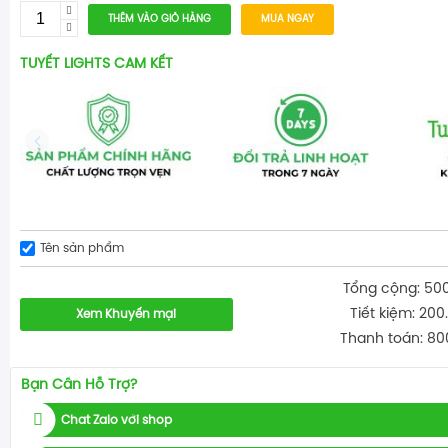
THÊM VÀO GIỎ HÀNG
MUA NGAY
TUYẾT LIGHTS CAM KẾT
Tên sản phẩm
Tổng cộng: 50
Tiết kiệm: 200
Xem Khuyến mại
Thanh toán: 80
Bạn Cần Hỗ Trợ?
Chat Zalo với shop