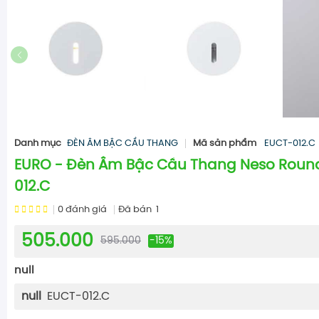
Danh mục
ĐÈN ÂM BẬC CẦU THANG
Mã sản phẩm
EUCT-012.C
EURO - Đèn Âm Bậc Cầu Thang Neso Round
012.C
0
đánh giá
Đã bán
1
505.000
595.000
-15%
null
null
EUCT-012.C