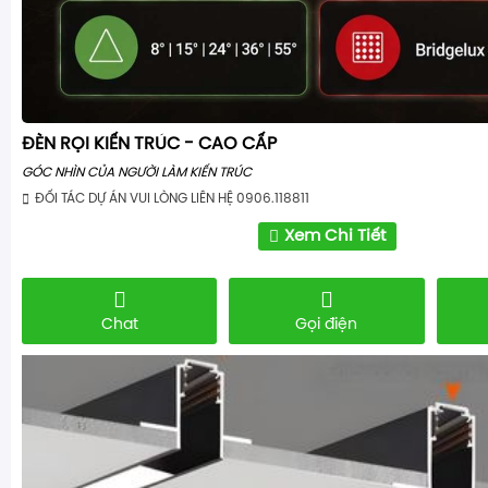
ĐÈN RỌI KIẾN TRÚC - CAO CẤP
GÓC NHÌN CỦA NGƯỜI LÀM KIẾN TRÚC
ĐỐI TÁC DỰ ÁN VUI LÒNG LIÊN HỆ 0906.118811
Xem Chi Tiết
Chat
Gọi điện