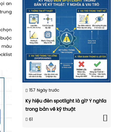
rọi an
 trung
 chọn
 buộc
ộ màu
cklist
157
Ngày trước
Ký hiệu đèn spotlight là gì? Ý nghĩa
trong bản vẽ kỹ thuật
61