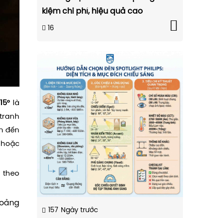
kiệm chi phí, hiệu quả cao
16
15°
là
 tranh
èn đến
ỏ hoặc
g theo
hoảng
157
Ngày trước