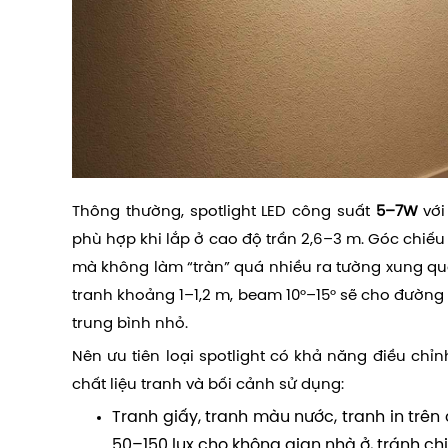
Thông thường, spotlight LED công suất
5–7W
với
phù hợp khi lắp ở cao độ trần 2,6–3 m. Góc chiếu 
mà không làm “tràn” quá nhiều ra tường xung qua
tranh khoảng 1–1,2 m, beam 10°–15° sẽ cho đường 
trung bình nhỏ.
Nên ưu tiên loại spotlight có khả năng điều chỉ
chất liệu tranh và bối cảnh sử dụng:
Tranh giấy, tranh màu nước, tranh in trên
50–150 lux cho không gian nhà ở, tránh chi