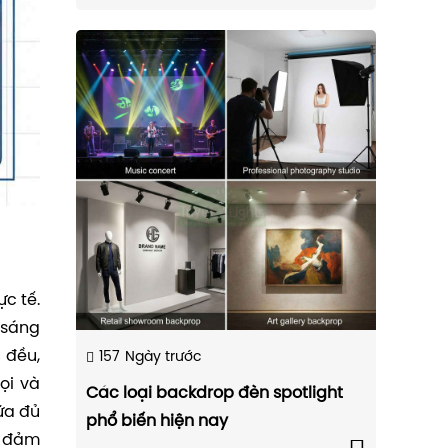
c tế.
 sáng
 đều,
157
Ngày trước
ọi và
Các loại backdrop đèn spotlight
ữa đủ
phổ biến hiện nay
à đảm