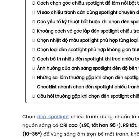
Cách chọn góc chiếu spotlight để làm nổi bật 
Vì sao chiếu tranh cần dùng spotlight chuyên 
Các yếu tố kỹ thuật bắt buộc khi chọn đèn spot
Khoảng cách và góc lắp đèn spotlight chiếu tr
Chọn nhiệt độ màu spotlight phù hợp từng loại
Chọn loại đèn spotlight phù hợp không gian tr
Cách bố trí nhiều đèn spotlight khi treo nhiều t
Ảnh hưởng của ánh sáng spotlight đến độ bền 
Những sai lầm thường gặp khi chọn đèn spotlig
Checklist nhanh chọn đèn spotlight chiếu tra
Câu hỏi thường gặp khi chọn đèn spotlight chi
Chọn
đèn spotlight
chiếu tranh đúng chuẩn là 
nguồn sáng có
CRI cao (≥90, tốt hơn 95+), R9 tốt
,
(10–36°)
để vùng sáng ôm trọn bề mặt tranh, khô