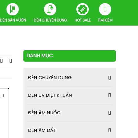
ĐÈN SÂN VƯỜN
ĐÈN CHUYÊN DỤNG
HOT SALE
TÌM KIẾM
DANH MỤC
ĐÈN CHUYÊN DỤNG
ĐÈN UV DIỆT KHUẨN
ĐÈN ÂM NƯỚC
ĐÈN ÂM ĐẤT