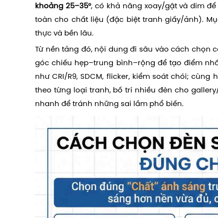
khoảng 25–35°
, có khả năng xoay/gật và dim để 
toàn cho chất liệu (đặc biệt tranh giấy/ảnh). Mụ
thực và bền lâu.
Từ nền tảng đó, nội dung đi sâu vào cách chọn 
góc chiếu hẹp–trung bình–rộng để tạo điểm nhấn
như CRI/R9, SDCM, flicker, kiểm soát chói; cùng
theo từng loại tranh, bố trí nhiều đèn cho galle
nhanh để tránh những sai lầm phổ biến.