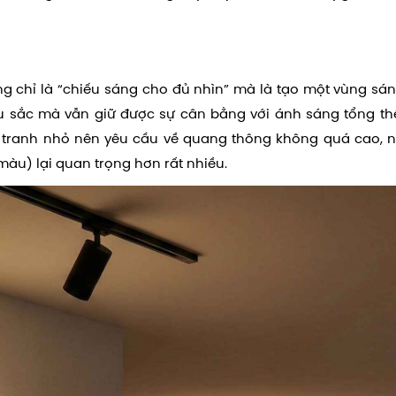
ông chỉ là “chiếu sáng cho đủ nhìn” mà là tạo một vùng sá
màu sắc mà vẫn giữ được sự cân bằng với ánh sáng tổng th
t tranh nhỏ nên yêu cầu về quang thông không quá cao, 
màu) lại quan trọng hơn rất nhiều.