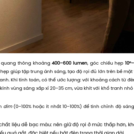
 quang thông khoảng
400–600 lumen
, góc chiếu hẹp
10°–
hẹp giúp tập trung ánh sáng, tạo độ rọi đủ lớn trên bề mặt
nh. Khi tính toán, có thể ước lượng: với khoảng cách từ đ
kính vùng sáng xấp xỉ 20–35 cm, vừa khít với khổ tranh nh
nh
dim
(0–100% hoặc ít nhất 10–100%) để tinh chỉnh độ sán
 chất liệu dễ bạc màu: nên giữ độ rọi ở mức thấp hơn, k
ếu quá gắt, đặc biệt nếu bật đèn trong thời gian dài.