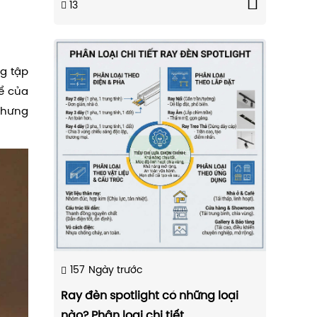
13
ng tập
ể của
nhưng
157
Ngày trước
Ray đèn spotlight có những loại
nào? Phân loại chi tiết