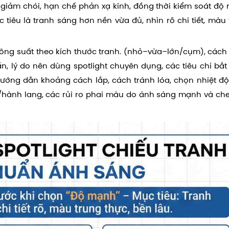
giảm chói, hạn chế phản xạ kính, đồng thời kiểm soát độ 
c tiêu là tranh sáng hơn nền vừa đủ, nhìn rõ chi tiết, màu
công suất theo kích thước tranh. (nhỏ–vừa–lớn/cụm), cách
, lý do nên dùng spotlight chuyên dụng, các tiêu chí bắt
 hướng dẫn khoảng cách lắp, cách tránh lóa, chọn nhiệt đ
ry/hành lang, các rủi ro phai màu do ánh sáng mạnh và che