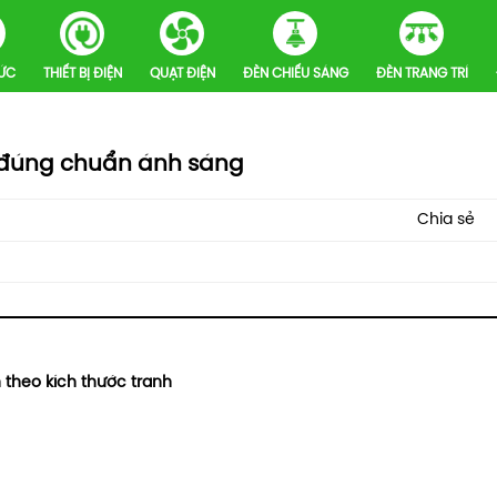
HỨC
THIẾT BỊ ĐIỆN
QUẠT ĐIỆN
ĐÈN CHIẾU SÁNG
ĐÈN TRANG TRÍ
h đúng chuẩn ánh sáng
Chia sẻ
 theo kích thước tranh