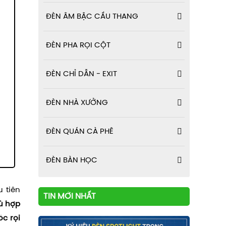
ĐÈN ÂM BẬC CẦU THANG
ĐÈN PHA RỌI CỘT
ĐÈN CHỈ DẪN - EXIT
ĐÈN NHÀ XƯỞNG
ĐÈN QUÁN CÀ PHÊ
ĐÈN BÀN HỌC
 tiên
TIN MỚI NHẤT
ù hợp
óc rọi