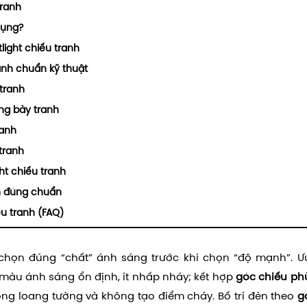
tranh
dụng?
light chiếu tranh
anh chuẩn kỹ thuật
 tranh
ưng bày tranh
ranh
tranh
ht chiếu tranh
nh đúng chuẩn
ếu tranh (FAQ)
chọn đúng “chất” ánh sáng trước khi chọn “độ mạnh”. Ưu
 màu ánh sáng ổn định, ít nhấp nháy; kết hợp
góc chiếu ph
ng loang tường và không tạo điểm cháy. Bố trí đèn theo
g