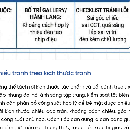
iếu tranh theo kích thước tranh
ng thể tách rời kích thước tác phẩm và bối cảnh treo thự
p nhưng đòi hỏi ánh sáng tập trung, kiểm soát tốt biên
anh cần phân bổ công suất hợp lý để bề mặt được chiếu
i kích thước, chiều cao trần, khoảng cách chiếu, góc r
c công suất phù hợp. Cách tiếp cận đúng là cân bằng gi
n, nhằm giữ màu sắc trung thực, tạo chiều sâu thị giác v