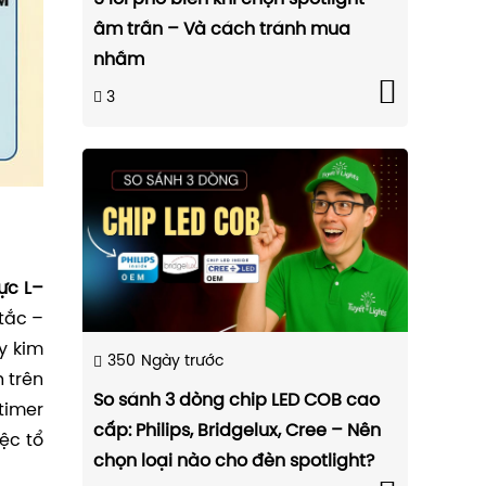
âm trần – Và cách tránh mua
nhầm
3
ực L–
 tắc –
y kim
350
Ngày trước
 trên
So sánh 3 dòng chip LED COB cao
timer
cấp: Philips, Bridgelux, Cree – Nên
ệc tổ
chọn loại nào cho đèn spotlight?