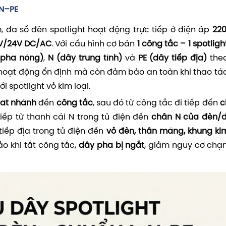
–N–PE
, đa số đèn spotlight hoạt động trực tiếp ở điện áp
22
V/24V DC/AC
. Với cấu hình cơ bản
1 công tắc – 1 spotligh
 pha nóng)
,
N (dây trung tính)
và
PE (dây tiếp địa)
theo
 hoạt động ổn định mà còn đảm bảo an toàn khi thao tá
i spotlight vỏ kim loại.
at nhánh
đến
công tắc
, sau đó từ công tắc đi tiếp đến
c
tiếp từ thanh cái N trong tủ điện đến
chân N của đèn/d
tiếp địa trong tủ điện đến
vỏ đèn, thân máng, khung kim
o khi tắt công tắc,
dây pha bị ngắt
, giảm nguy cơ chạ