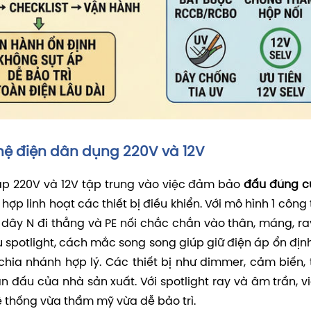
 hệ điện dân dụng 220V và 12V
 áp 220V và 12V tập trung vào việc đảm bảo
đấu đúng c
hợp linh hoạt các thiết bị điều khiển. Với mô hình 1 công
 dây N đi thẳng và PE nối chắc chắn vào thân, máng, ra
u spotlight, cách mắc song song giúp giữ điện áp ổn định
chia nhánh hợp lý. Các thiết bị như dimmer, cảm biến, 
n đấu của nhà sản xuất. Với spotlight ray và âm trần, vi
hệ thống vừa thẩm mỹ vừa dễ bảo trì.