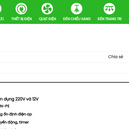
HỨC
THIẾT BỊ ĐIỆN
QUẠT ĐIỆN
ĐÈN CHIẾU SÁNG
ĐÈN TRANG TRÍ
Chia sẻ
ân dụng 220V và 12V
–N–PE
g ổn định điện áp
yển động, timer