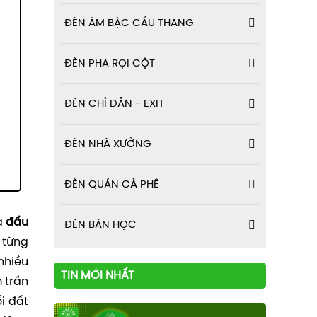
ĐÈN ÂM BẬC CẦU THANG
ĐÈN PHA RỌI CỘT
ĐÈN CHỈ DẪN - EXIT
ĐÈN NHÀ XƯỞNG
ĐÈN QUÁN CÀ PHÊ
a
đấu
ĐÈN BÀN HỌC
 từng
 nhiều
TIN MỚI NHẤT
 trần
i đất