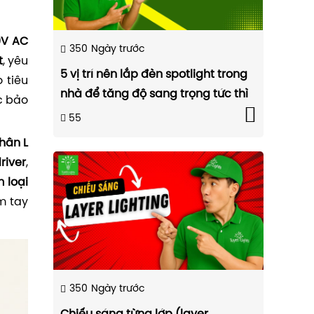
0V AC
350
Ngày trước
t
, yêu
5 vị trí nên lắp đèn spotlight trong
 tiêu
nhà để tăng độ sang trọng tức thì
c bảo
55
hân L
river
,
 loại
m tay
350
Ngày trước