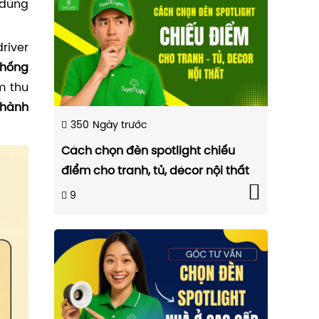
 dùng
driver
chống
ệm thu
 hành
350
Ngày trước
Cách chọn đèn spotlight chiếu
điểm cho tranh, tủ, décor nội thất
9