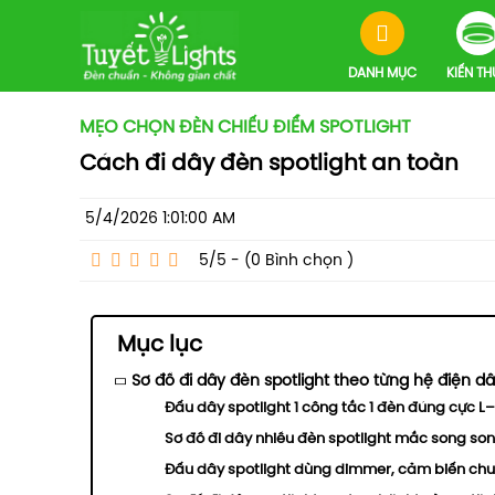
DANH MỤC
KIẾN T
MẸO CHỌN ĐÈN CHIẾU ĐIỂM SPOTLIGHT
Cách đi dây đèn spotlight an toàn
5/4/2026 1:01:00 AM
5/5 - (0
Bình chọn
)
Mục lục
Sơ đồ đi dây đèn spotlight theo từng hệ điện d
Đấu dây spotlight 1 công tắc 1 đèn đúng cực L
Sơ đồ đi dây nhiều đèn spotlight mắc song son
Đấu dây spotlight dùng dimmer, cảm biến chu