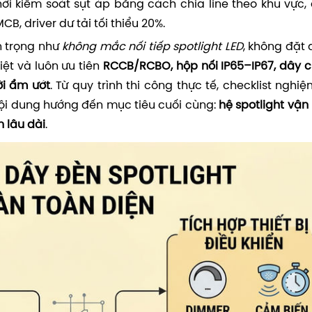
ời kiểm soát sụt áp bằng cách chia line theo khu vực,
B, driver dư tải tối thiểu 20%.
n trọng như
không mắc nối tiếp spotlight LED
, không đặt 
ệt và luôn ưu tiên
RCCB/RCBO, hộp nối IP65–IP67, dây 
ời ẩm ướt
. Từ quy trình thi công thực tế, checklist nghi
nội dung hướng đến mục tiêu cuối cùng:
hệ spotlight vận
n lâu dài
.