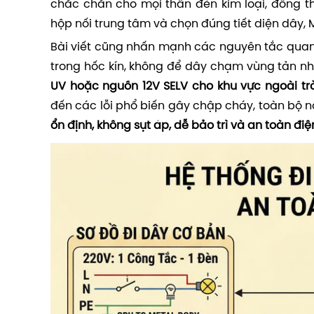
chắc chắn cho mọi thân đèn kim loại, đồng th
hộp nối trung tâm và chọn đúng tiết diện dây, MC
Bài viết cũng nhấn mạnh các nguyên tắc qua
trong hốc kín, không để dây chạm vùng tản nhi
UV hoặc nguồn 12V SELV cho khu vực ngoài tr
đến các lỗi phổ biến gây chập cháy, toàn bộ 
ổn định, không sụt áp, dễ bảo trì và an toàn điệ