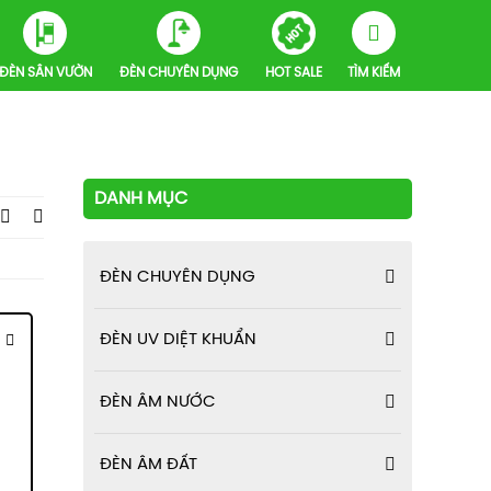
ĐÈN SÂN VƯỜN
ĐÈN CHUYÊN DỤNG
HOT SALE
TÌM KIẾM
DANH MỤC
ĐÈN CHUYÊN DỤNG
ĐÈN UV DIỆT KHUẨN
ĐÈN ÂM NƯỚC
ĐÈN ÂM ĐẤT