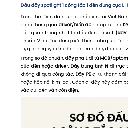
Đấu dây spotlight 1 công tắc 1 đèn đúng cực L
Trong hệ điện dân dụng phổ biến tại Việt Nam
hoặc thông qua
driver/biến áp
hạ áp xuống
12
cầu quan trọng nhất là đấu đúng cực
L (dây
chuẩn. Việc đấu đúng cực không chỉ giúp đèn
trì, giảm nguy cơ rò điện ra thân đèn, đặc biệt vớ
Trong sơ đồ chuẩn,
dây pha L
đi từ
MCB/aptom
của đèn hoặc driver
.
Dây trung tính N
đi trực 
không đi qua công tắc.
Dây PE
đi từ thanh cái 
hoặc hộp nối kim loại. Cách đi dây này đảm bả
vào đui đèn vẫn còn điện.