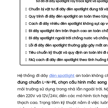
Sơ đồ đi dây spotlight ray track light và spotli
Chuẩn bị vật tư đi dây đèn spotlight đúng tải 
Quy trình đi dây đèn spotlight an toàn theo từn
Cách đi dây nhiều đèn spotlight không sụt áp và
Đi dây spotlight âm trần thạch cao an toàn 
Đi dây spotlight ngoài trời chống nước và chốn
Lỗi đi dây đèn spotlight thường gặp gây mất an
Tiêu chuẩn kỹ thuật và quy định an toàn khi đi 
FAQ cách đi dây đèn spotlight theo tình huống 
Hệ thống đi dây
đèn spotlight
an toàn không ch
đúng chuẩn L–N–PE, chọn cấu hình mắc song so
môi trường sử dụng trong nhà lẫn ngoài trời. 
đèn 220V và 12V/24V, đến các mô hình tích hợp 
thạch cao. Trọng tâm kỹ thuật nằm ở việc luôn