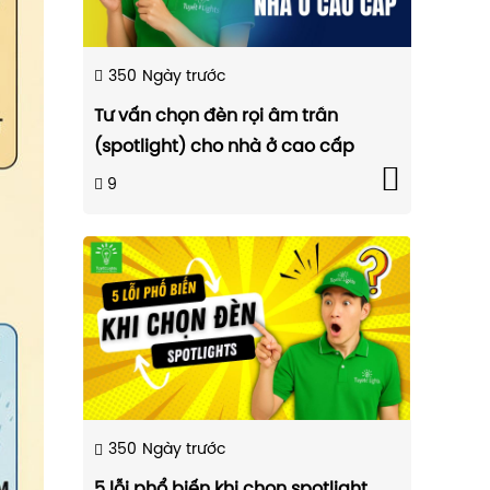
350
Ngày trước
Tư vấn chọn đèn rọi âm trần
(spotlight) cho nhà ở cao cấp
9
350
Ngày trước
5 lỗi phổ biến khi chọn spotlight