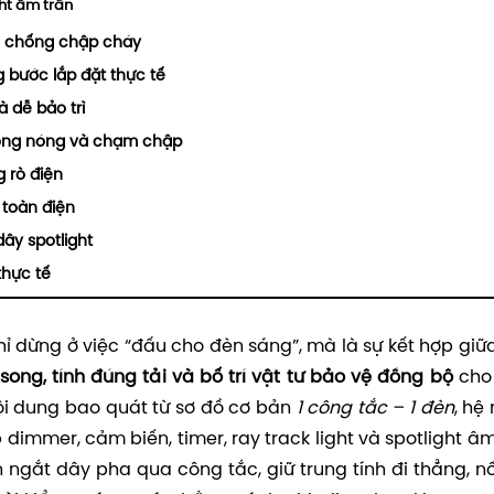
ght âm trần
và chống chập cháy
g bước lắp đặt thực tế
 dễ bảo trì
chống nóng và chạm chập
g rò điện
 toàn điện
dây spotlight
thực tế
ỉ dừng ở việc “đấu cho đèn sáng”, mà là sự kết hợp giữ
ng, tính đúng tải và bố trí vật tư bảo vệ đồng bộ
cho
Nội dung bao quát từ sơ đồ cơ bản
1 công tắc – 1 đèn
, hệ
dimmer, cảm biến, timer, ray track light và spotlight âm
 ngắt dây pha qua công tắc, giữ trung tính đi thẳng, nố