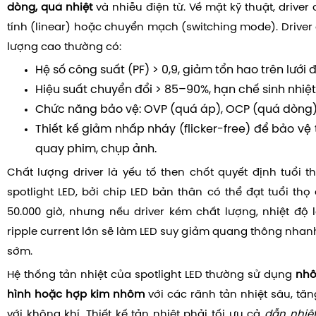
dòng, quá nhiệt
và nhiễu điện từ. Về mặt kỹ thuật, driver 
tính (linear) hoặc chuyển mạch (switching mode). Drive
lượng cao thường có:
Hệ số công suất (PF) > 0,9, giảm tổn hao trên lưới đ
Hiệu suất chuyển đổi > 85–90%, hạn chế sinh nhiệt 
Chức năng bảo vệ: OVP (quá áp), OCP (quá dòng),
Thiết kế giảm nhấp nháy (flicker-free) để bảo vệ 
quay phim, chụp ảnh.
Chất lượng driver là yếu tố then chốt quyết định tuổi t
spotlight LED, bởi chip LED bản thân có thể đạt tuổi th
50.000 giờ, nhưng nếu driver kém chất lượng, nhiệt độ
ripple current lớn sẽ làm LED suy giảm quang thông nhan
sớm.
Hệ thống tản nhiệt của spotlight LED thường sử dụng
nhô
hình hoặc hợp kim nhôm
với các rãnh tản nhiệt sâu, tăng
với không khí. Thiết kế tản nhiệt phải tối ưu cả
dẫn nhiệ