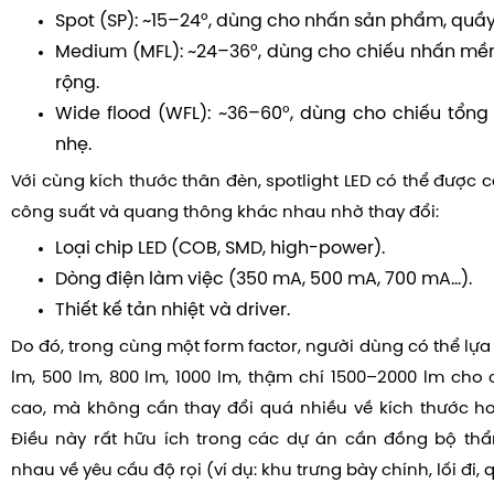
Spot (SP): ~15–24°, dùng cho nhấn sản phẩm, quầy 
Medium (MFL): ~24–36°, dùng cho chiếu nhấn mề
rộng.
Wide flood (WFL): ~36–60°, dùng cho chiếu tổng
nhẹ.
Với cùng kích thước thân đèn, spotlight LED có thể được
công suất và quang thông khác nhau nhờ thay đổi:
Loại chip LED (COB, SMD, high-power).
Dòng điện làm việc (350 mA, 500 mA, 700 mA…).
Thiết kế tản nhiệt và driver.
Do đó, trong cùng một form factor, người dùng có thể lự
lm, 500 lm, 800 lm, 1000 lm, thậm chí 1500–2000 lm cho
cao, mà không cần thay đổi quá nhiều về kích thước h
Điều này rất hữu ích trong các dự án cần đồng bộ t
nhau về yêu cầu độ rọi (ví dụ: khu trưng bày chính, lối đi,