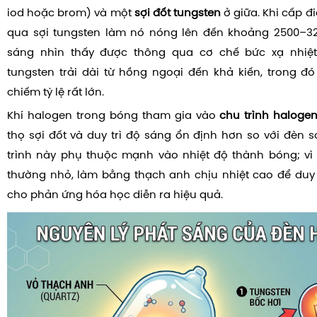
iod hoặc brom) và một
sợi đốt tungsten
ở giữa. Khi cấp đ
qua sợi tungsten làm nó nóng lên đến khoảng 2500–32
sáng nhìn thấy được thông qua cơ chế bức xạ nhiệt
tungsten trải dài từ hồng ngoại đến khả kiến, trong 
chiếm tỷ lệ rất lớn.
Khí halogen trong bóng tham gia vào
chu trình haloge
thọ sợi đốt và duy trì độ sáng ổn định hơn so với đèn s
trình này phụ thuộc mạnh vào nhiệt độ thành bóng; vì
thường nhỏ, làm bằng thạch anh chịu nhiệt cao để duy t
cho phản ứng hóa học diễn ra hiệu quả.