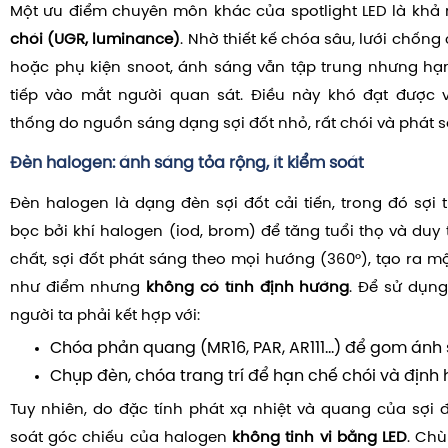
Một ưu điểm chuyên môn khác của spotlight LED là khả
chói (UGR, luminance)
. Nhờ thiết kế chóa sâu, lưới chốn
hoặc phụ kiện snoot, ánh sáng vẫn tập trung nhưng hạn
tiếp vào mắt người quan sát. Điều này khó đạt được v
thống do nguồn sáng dạng sợi đốt nhỏ, rất chói và phát s
Đèn halogen: ánh sáng tỏa rộng, ít kiểm soát
Đèn halogen là dạng đèn sợi đốt cải tiến, trong đó sợi
bọc bởi khí halogen (iod, brom) để tăng tuổi thọ và duy 
chất, sợi đốt phát sáng theo mọi hướng (360°), tạo ra 
như điểm nhưng
không có tính định hướng
. Để sử dụng
người ta phải kết hợp với:
Chóa phản quang (MR16, PAR, AR111…) để gom ánh 
Chụp đèn, chóa trang trí để hạn chế chói và định
Tuy nhiên, do đặc tính phát xạ nhiệt và quang của sợi 
soát góc chiếu của halogen
không tinh vi bằng LED
. Ch