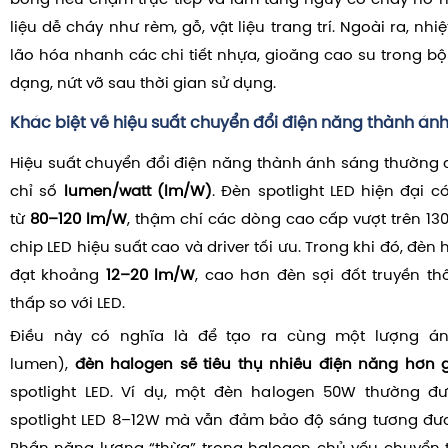
bỏng nếu chạm trực tiếp và làm tăng nguy cơ cháy nổ n
liệu dễ cháy như rèm, gỗ, vật liệu trang trí. Ngoài ra, nh
lão hóa nhanh các chi tiết nhựa, gioăng cao su trong bộ
dạng, nứt vỡ sau thời gian sử dụng.
Khác biệt về hiệu suất chuyển đổi điện năng thành án
Hiệu suất chuyển đổi điện năng thành ánh sáng thường
chỉ số
lumen/watt (lm/W)
. Đèn spotlight LED hiện đại c
từ
80–120 lm/W
, thậm chí các dòng cao cấp vượt trên 13
chip LED hiệu suất cao và driver tối ưu. Trong khi đó, đèn
đạt khoảng
12–20 lm/W
, cao hơn đèn sợi đốt truyền t
thấp so với LED.
Điều này có nghĩa là để tạo ra cùng một lượng á
lumen),
đèn halogen sẽ tiêu thụ nhiều điện năng hơn 
spotlight LED. Ví dụ, một đèn halogen 50W thường đ
spotlight LED 8–12W mà vẫn đảm bảo độ sáng tương đư