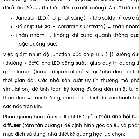
đèn) lẫn
đối lưu
(từ thân đèn ra môi trường). Chuỗi dẫn n
Junction LED (nơi phát sáng) → lớp solder / keo dẫ
Đế chip (MCPCB, ceramic substrate) → thân nhôm 
Thân nhôm → không khí xung quanh thông qua 
hoặc cưỡng bức.
Việc giảm nhiệt độ junction của chip LED (Tj) xuống dư
(thường < 85°C cho LED công suất) giúp duy trì quang 
giảm lumen (lumen depreciation) và giữ cho đèn hoạt 
thời gian dài. Các nhà sản xuất uy tín thường mô phỏ
simulation) để tính toán kỹ lưỡng đường dẫn nhiệt từ
thân đèn → môi trường, đảm bảo nhiệt độ vận hành tối
các hốc trần kín.
Phần quang học của spotlight LED gồm
thấu kính hội tụ
diffuser
(tấm tán quang) để định hình góc chiếu và phâ
mục đích sử dụng, nhà thiết kế quang học lựa chọn: