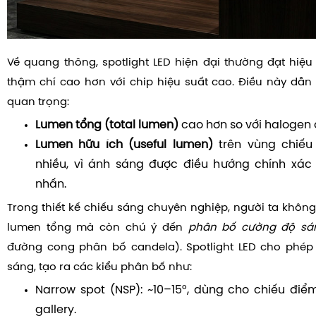
Về quang thông, spotlight LED hiện đại thường đạt hiệu
thậm chí cao hơn với chip hiệu suất cao. Điều này dẫn
quan trọng:
Lumen tổng (total lumen)
cao hơn so với halogen 
Lumen hữu ích (useful lumen)
trên vùng chiếu
nhiều, vì ánh sáng được điều hướng chính xác
nhấn.
Trong thiết kế chiếu sáng chuyên nghiệp, người ta khôn
lumen tổng mà còn chú ý đến
phân bố cường độ sá
đường cong phân bố candela). Spotlight LED cho phép
sáng, tạo ra các kiểu phân bố như:
Narrow spot (NSP): ~10–15°, dùng cho chiếu điể
gallery.