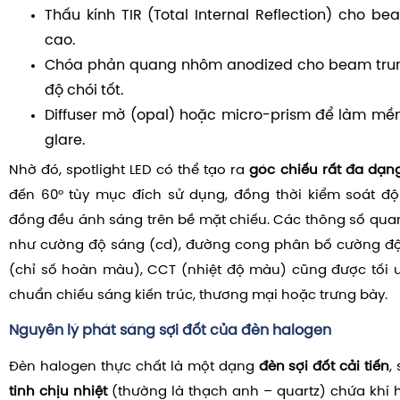
Thấu kính TIR (Total Internal Reflection) cho b
cao.
Chóa phản quang nhôm anodized cho beam trung
độ chói tốt.
Diffuser mờ (opal) hoặc micro-prism để làm m
glare.
Nhờ đó, spotlight LED có thể tạo ra
góc chiếu rất đa dạn
đến 60° tùy mục đích sử dụng, đồng thời kiểm soát độ
đồng đều ánh sáng trên bề mặt chiếu. Các thông số qu
như cường độ sáng (cd), đường cong phân bố cường độ 
(chỉ số hoàn màu), CCT (nhiệt độ màu) cũng được tối 
chuẩn chiếu sáng kiến trúc, thương mại hoặc trưng bày.
Nguyên lý phát sáng sợi đốt của đèn halogen
Đèn halogen thực chất là một dạng
đèn sợi đốt cải tiến
,
tinh chịu nhiệt
(thường là thạch anh – quartz) chứa khí 