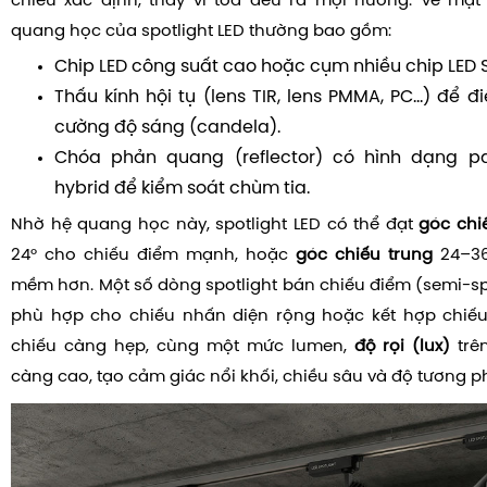
chiếu xác định, thay vì tỏa đều ra mọi hướng. Về mặt 
quang học của spotlight LED thường bao gồm:
Chip LED công suất cao hoặc cụm nhiều chip LED
Thấu kính hội tụ (lens TIR, lens PMMA, PC…) để 
cường độ sáng (candela).
Chóa phản quang (reflector) có hình dạng par
hybrid để kiểm soát chùm tia.
Nhờ hệ quang học này, spotlight LED có thể đạt
góc chi
24° cho chiếu điểm mạnh, hoặc
góc chiếu trung
24–36
mềm hơn. Một số dòng spotlight bán chiếu điểm (semi-sp
phù hợp cho chiếu nhấn diện rộng hoặc kết hợp chiếu 
chiếu càng hẹp, cùng một mức lumen,
độ rọi (lux)
trê
càng cao, tạo cảm giác nổi khối, chiều sâu và độ tương 