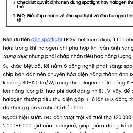
Checklist quyết định: nên dùng spotlight hay halogen t
thể
FAQ: Giải đáp nhanh về đèn spotlight và đèn halogen t
tế
Nên ưu tiên
đèn spotlight
LED
vì tiết kiệm điện, ít tỏa n
hơn; trong khi halogen chỉ phù hợp khi cần ánh sá
trung thực
nhưng phải chấp nhận tiêu hao năng lượng 
Sự khác biệt cốt lõi nằm ở công nghệ phát sáng: spot
chip bán dẫn nên chuyển hóa điện năng thành ánh s
khoảng 80–120 lm/W, trong khi halogen chỉ khoảng 1
lớn năng lượng bị hao phí dưới dạng nhiệt . Vì vậy, để
halogen thường tiêu thụ điện gấp 4–6 lần LED, đồng t
độ không gian và chi phí điều hòa.
Ngoài hiệu suất, LED còn vượt trội về tuổi thọ (20.000
2.000–5.000 giờ của halogen), giúp giảm đáng kể ch