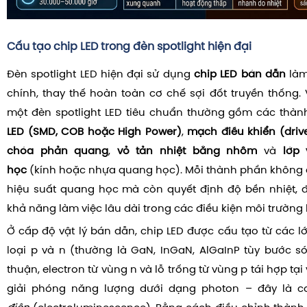
Cấu tạo chip LED trong đèn spotlight hiện đại
Đèn spotlight LED hiện đại sử dụng
chip LED bán dẫn
làm
chính, thay thế hoàn toàn cơ chế sợi đốt truyền thống. V
một đèn spotlight LED tiêu chuẩn thường gồm các thàn
LED (SMD, COB hoặc High Power)
,
mạch điều khiển (driv
chóa phản quang
,
vỏ tản nhiệt bằng nhôm
và
lớp
học
(kính hoặc nhựa quang học). Mỗi thành phần không
hiệu suất quang học mà còn quyết định độ bền nhiệt, 
khả năng làm việc lâu dài trong các điều kiện môi trường 
Ở cấp độ vật lý bán dẫn, chip LED được cấu tạo từ các l
loại p và n (thường là GaN, InGaN, AlGaInP tùy bước s
thuận, electron từ vùng n và lỗ trống từ vùng p tái hợp tại
giải phóng năng lượng dưới dạng photon – đây là 