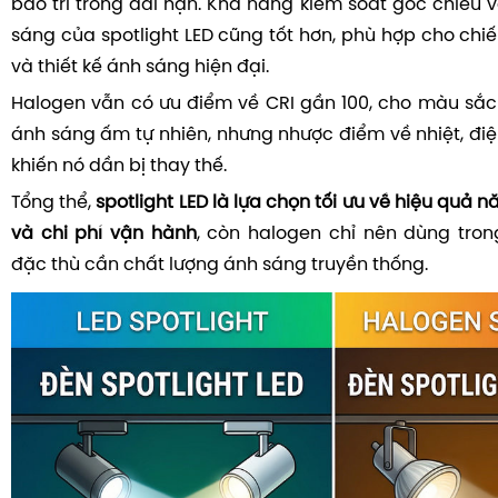
bảo trì trong dài hạn. Khả năng kiểm soát góc chiếu 
sáng của spotlight LED cũng tốt hơn, phù hợp cho chi
và thiết kế ánh sáng hiện đại.
Halogen vẫn có ưu điểm về CRI gần 100, cho màu sắc 
ánh sáng ấm tự nhiên, nhưng nhược điểm về nhiệt, đi
khiến nó dần bị thay thế.
Tổng thể,
spotlight LED là lựa chọn tối ưu về hiệu quả 
và chi phí vận hành
, còn halogen chỉ nên dùng tro
đặc thù cần chất lượng ánh sáng truyền thống.