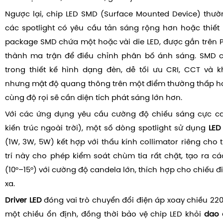
Ngược lại, chip LED SMD (Surface Mounted Device) thư
các spotlight có yêu cầu tản sáng rộng hơn hoặc thiết
package SMD chứa một hoặc vài die LED, được gắn trên PC
thành ma trận để điều chỉnh phân bố ánh sáng. SMD c
trong thiết kế hình dạng đèn, dễ tối ưu CRI, CCT và 
nhưng mật độ quang thông trên một điểm thường thấp h
cùng độ rọi sẽ cần diện tích phát sáng lớn hơn.
Với các ứng dụng yêu cầu cường độ chiếu sáng cực cao
kiến trúc ngoài trời), một số dòng spotlight sử dụng
LED
(1W, 3W, 5W) kết hợp với thấu kính collimator riêng cho
trí này cho phép kiểm soát chùm tia rất chặt, tạo ra 
(10°–15°) với cường độ candela lớn, thích hợp cho chiếu
xa.
Driver LED
đóng vai trò chuyển đổi điện áp xoay chiều 22
một chiều ổn định, đồng thời bảo vệ chip LED khỏi
dao 