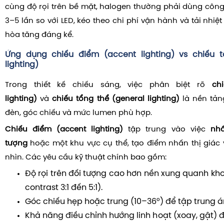
cùng độ rọi trên bề mặt, halogen thường phải dùng côn
3–5 lần so với LED, kéo theo chi phí vận hành và tải nhiệ
hòa tăng đáng kể.
Ứng dụng chiếu điểm (accent lighting) vs chiếu t
lighting)
Trong thiết kế chiếu sáng, việc phân biệt rõ
ch
lighting)
và
chiếu tổng thể (general lighting)
là nền tản
đèn, góc chiếu và mức lumen phù hợp.
Chiếu điểm (accent lighting)
tập trung vào việc
nh
tượng
hoặc một khu vực cụ thể, tạo điểm nhấn thị giác
nhìn. Các yêu cầu kỹ thuật chính bao gồm:
Độ rọi trên đối tượng cao hơn nền xung quanh kho
contrast 3:1 đến 5:1).
Góc chiếu hẹp hoặc trung (10–36°) để tập trung á
Khả năng điều chỉnh hướng linh hoạt (xoay, gật) 