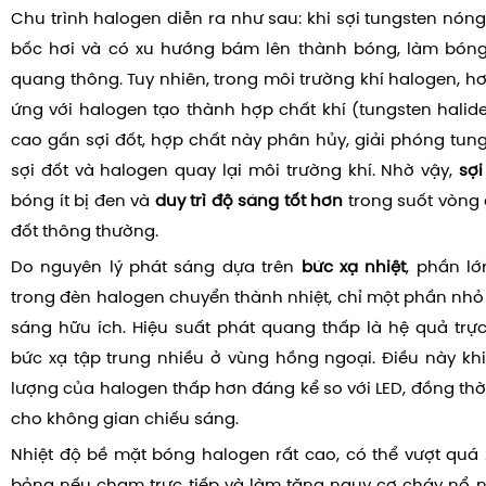
Chu trình halogen diễn ra như sau: khi sợi tungsten nóng
bốc hơi và có xu hướng bám lên thành bóng, làm bóng
quang thông. Tuy nhiên, trong môi trường khí halogen, h
ứng với halogen tạo thành hợp chất khí (tungsten halide
cao gần sợi đốt, hợp chất này phân hủy, giải phóng tung
sợi đốt và halogen quay lại môi trường khí. Nhờ vậy,
sợi
bóng ít bị đen và
duy trì độ sáng tốt hơn
trong suốt vòng 
đốt thông thường.
Do nguyên lý phát sáng dựa trên
bức xạ nhiệt
, phần l
trong đèn halogen chuyển thành nhiệt, chỉ một phần nh
sáng hữu ích. Hiệu suất phát quang thấp là hệ quả trực
bức xạ tập trung nhiều ở vùng hồng ngoại. Điều này kh
lượng của halogen thấp hơn đáng kể so với LED, đồng thời
cho không gian chiếu sáng.
Nhiệt độ bề mặt bóng halogen rất cao, có thể vượt quá