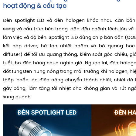
hoạt động & cấu tạo
Đèn spotlight LED và đèn halogen khác nhau căn bả
sáng
và cấu trúc bên trong, dẫn đến chênh lệch lớn về h
làm việc và độ bền. Spotlight LED dùng chip bán dẫn (CO
kết hợp driver, hệ tản nhiệt nhôm và bộ quang học 
diffuser) để tối ưu quang thông, kiểm soát góc chiếu, g
tuổi thọ đến hàng chục nghìn giờ. Ngược lại, đèn haloge
đốt tungsten nung nóng trong môi trường khí halogen, hi
thấp, phần lớn điện năng chuyển thành nhiệt, nhiệt độ 
gây bỏng, làm tăng tải nhiệt cho không gian và rút ngắn
xung quanh.