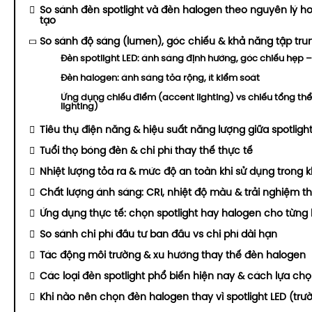
So sánh đèn spotlight và đèn halogen theo nguyên lý h
tạo
So sánh độ sáng (lumen), góc chiếu & khả năng tập tru
Đèn spotlight LED: ánh sáng định hướng, góc chiếu hẹp –
Đèn halogen: ánh sáng tỏa rộng, ít kiểm soát
Ứng dụng chiếu điểm (accent lighting) vs chiếu tổng thể
lighting)
Tiêu thụ điện năng & hiệu suất năng lượng giữa spotligh
Tuổi thọ bóng đèn & chi phí thay thế thực tế
Nhiệt lượng tỏa ra & mức độ an toàn khi sử dụng trong k
Chất lượng ánh sáng: CRI, nhiệt độ màu & trải nghiệm th
Ứng dụng thực tế: chọn spotlight hay halogen cho từng
So sánh chi phí đầu tư ban đầu vs chi phí dài hạn
Tác động môi trường & xu hướng thay thế đèn halogen
Các loại đèn spotlight phổ biến hiện nay & cách lựa ch
Khi nào nên chọn đèn halogen thay vì spotlight LED (tr